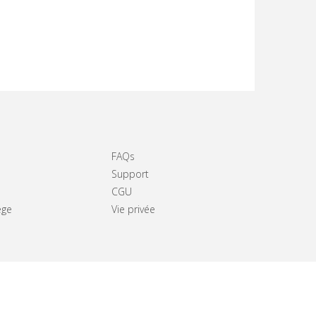
FAQs
Support
CGU
ège
Vie privée