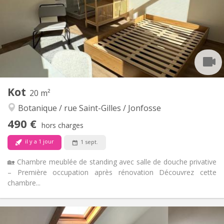
Sous conditions
Domiciliation:
Aménagement
Commune
Salle de bain:
Commune
Cuisine:
2
100 m
Superficie:
1
Pièces privées:
Autre
Kot
20 m²
Studieuse, communautaire, calme,
Atmosphère:
Botanique / rue Saint-Gilles / Jonfosse
chaleureuse
Non
Accès PMR:
490 €
hors charges
Non-fumeur
Fumeur:
Non
Animaux de compagnie:
il y a 1 jour
1 sept.
🏡 Chambre meublée de standing avec salle de douche privative
– Première occupation après rénovation Découvrez cette
chambre...
Infos Pratiques