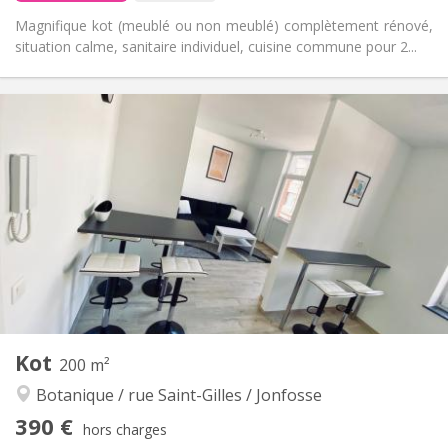
Magnifique kot (meublé ou non meublé) complètement rénové,
situation calme, sanitaire individuel, cuisine commune pour 2...
Infos Pratiques
360 €
Loyer:
100 €
Charges:
12 mois
Durée:
Non
Domiciliation:
Aménagement
Commune
Salle de bain:
Commune
Cuisine:
2
25 m
Superficie:
1
Pièces privées:
Autre
Kot
200 m²
Communautaire, studieuse, chaleureuse,
Atmosphère:
Botanique / rue Saint-Gilles / Jonfosse
calme
Non
Accès PMR:
390 €
hors charges
Non-fumeur
Fumeur: