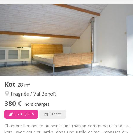
Infos Pratiques
330 €
Loyer:
150 €
Charges:
12 mois
Durée:
Non
Domiciliation:
Aménagement
Privée
Salle de bain:
Commune
Cuisine:
2
16 m
Superficie:
1
Pièces privées:
Autre
Kot
28 m²
Studieuse, calme, chaleureuse
Atmosphère:
Fragnée / Val Benoît
Non
Accès PMR:
Non-fumeur
Fumeur:
380 €
hors charges
Non
Animaux de compagnie:
il y a 2 jours
10 sept.
Chambre lumineuse au sein d'une maison communautaire de 4
kots, avec cour et jardin, dans une ruelle calme (impasse) à 2