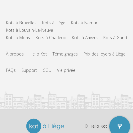
Aménagement
Commune
Salle de bain:
Commune
Cuisine:
2
12 m
Superficie:
Kots à Bruxelles
Kots à Liège
Kots à Namur
1
Pièces privées:
Kots à Louvain-La-Neuve
Kots à Mons
Kots à Charleroi
Kots à Anvers
Kots à Gand
Autre
Communautaire
Atmosphère:
Non
Accès PMR:
À propos
Hello Kot
Témoignages
Prix des loyers à Liège
Non-fumeur
Fumeur:
Non
Animaux de compagnie:
FAQs
Support
CGU
Vie privée
©
Hello Kot