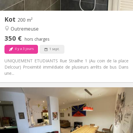
2
Pièces privées:
Autre
Kot
200 m²
Studieuse, chaleureuse, communautaire
Atmosphère:
Outremeuse
Non
Accès PMR:
Non-fumeur
Fumeur:
350 €
hors charges
Non
Animaux de compagnie:
il y a 3 jours
1 sept.
UNIQUEMENT ETUDIANTS Rue Strailhe 1 (Au coin de la place
Delcour) Proximité immédiate de plusieurs arrêts de bus Dans
une...
Infos Pratiques
350 €
Loyer:
100 €
Charges:
12 mois
Durée:
Non
Domiciliation:
Aménagement