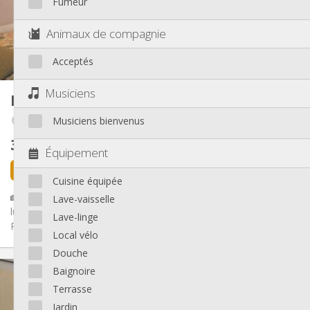
Fumeur
Aménagement
Commune
Salle de bain:
Animaux de compagnie
Privée (pièce distincte)
Cuisine:
2
30 m
Superficie:
Acceptés
1
Pièces privées:
Autre
Musiciens
Kot
35 m²
Studieuse
Atmosphère:
Musiciens bienvenus
Botanique / rue Saint-Gilles / Jonfosse
Non
Accès PMR:
Non-fumeur
Fumeur:
395 €
hors charges
Non
Animaux de compagnie:
Équipement
il y a 7 heures
1 sept.
Cuisine équipée
🏡✨ Kots étudiants – 35 m² Henri Maus ✨🏡 🌟 Kots spacieux et
Lave-vaisselle
lumineux 🛋️ Meublés ou non meublés, selon vos besoins 🎓
Lave-linge
Réservé...
Local vélo
Douche
Infos Pratiques
Baignoire
395 €
Loyer:
Terrasse
145 €
Charges:
Jardin