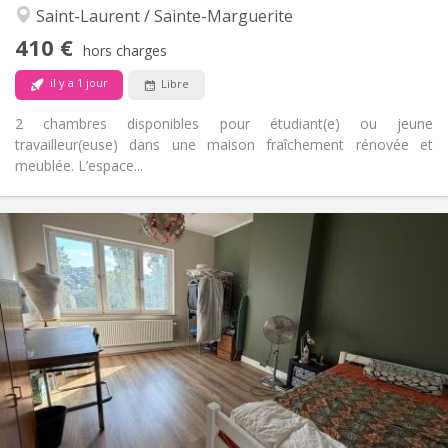
Saint-Laurent / Sainte-Marguerite
communautaire
Non
Accès PMR:
410 €
hors charges
Non-fumeur
Fumeur:
Non
Animaux de compagnie:
il y a 1 jour
Libre
2 chambres disponibles pour étudiant(e) ou jeune
travailleur(euse) dans une maison fraîchement rénovée et
meublée. L’espace...
Infos Pratiques
410 €
Loyer:
100 €
Charges:
12 mois, 10 mois
Durée:
Non
Domiciliation:
Aménagement
Commune
Salle de bain:
Commune
Cuisine:
2
70 m
Superficie:
2
Pièces privées: