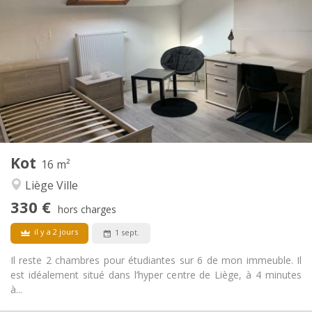
490 €
Loyer:
90 €
Charges:
12 mois
Durée:
Non
Domiciliation:
Aménagement
Privée
Salle de bain:
Commune
Cuisine:
2
20 m
Superficie:
1
Pièces privées:
Autre
Kot
16 m²
Studieuse, calme
Atmosphère:
Liège Ville
Non
Accès PMR:
Non-fumeur
Fumeur:
330 €
hors charges
Non
Animaux de compagnie:
il y a 2 jours
1 sept.
Il reste 2 chambres pour étudiantes sur 6 de mon immeuble. Il
est idéalement situé dans l’hyper centre de Liège, à 4 minutes
à...