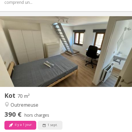
comprend un...
Infos Pratiques
590 €
Loyer:
250 €
Charges:
12 mois, 5-6 mois
Durée:
Non
Domiciliation:
Aménagement
Privée
Salle de bain:
Dans la chambre
Cuisine:
2
25 m
Superficie:
2
Pièces privées:
Autre
Kot
70 m²
Studieuse, calme
Atmosphère:
Outremeuse
Non
Accès PMR:
Non-fumeur
Fumeur:
390 €
hors charges
Non
Animaux de compagnie:
il y a 1 jour
1 sept.