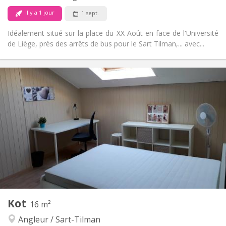
Non
Animaux de compagnie:
il y a 1 jour
1 sept.
Idéalement situé sur la place du XX Août en face de l'Université
de Liège, près des arrêts de bus pour le Sart Tilman,... avec...
Infos Pratiques
330 €
Loyer:
45 €
Charges:
12 mois
Durée:
Non
Domiciliation:
Aménagement
Commune
Salle de bain:
Commune
Cuisine:
2
17 m
Superficie:
1
Pièces privées:
Autre
Kot
16 m²
Studieuse
Atmosphère:
Angleur / Sart-Tilman
Non
Accès PMR: