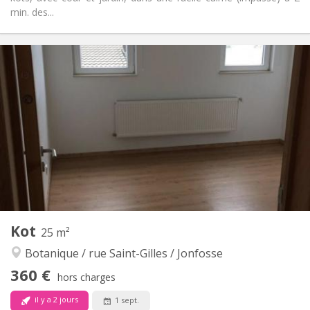
min. des...
Infos Pratiques
380 €
Loyer:
60 €
Charges:
12 mois
Durée:
Non
Domiciliation:
Aménagement
Commune
Salle de bain:
Commune
Cuisine:
2
28 m
Superficie:
1
Pièces privées:
Autre
Kot
25 m²
Calme, chaleureuse, studieuse
Atmosphère:
Botanique / rue Saint-Gilles / Jonfosse
Non
Accès PMR:
Non-fumeur
Fumeur:
360 €
hors charges
Non
Animaux de compagnie:
il y a 2 jours
1 sept.