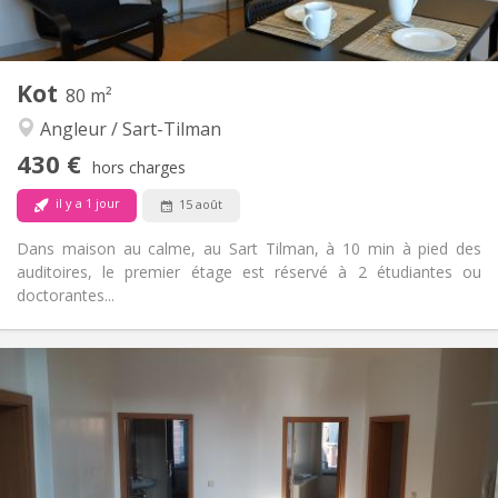
2
15 m
Superficie:
1
Pièces privées:
Autre
Kot
80 m²
Studieuse, chaleureuse, calme,
Atmosphère:
Angleur / Sart-Tilman
communautaire
Non
Accès PMR:
430 €
hors charges
Non-fumeur
Fumeur:
Non
Animaux de compagnie:
il y a 1 jour
15 août
Dans maison au calme, au Sart Tilman, à 10 min à pied des
auditoires, le premier étage est réservé à 2 étudiantes ou
doctorantes...
Infos Pratiques
430 €
Loyer:
100 €
Charges:
12 mois
Durée:
Non
Domiciliation:
Aménagement