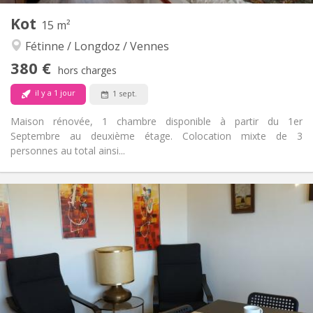
Autre
Kot
15 m²
Chaleureuse, calme, communautaire,
Atmosphère:
Fétinne / Longdoz / Vennes
studieuse
Non
Accès PMR:
380 €
hors charges
Non-fumeur
Fumeur:
Non
Animaux de compagnie:
il y a 1 jour
1 sept.
Maison rénovée, 1 chambre disponible à partir du 1er
Septembre au deuxième étage. Colocation mixte de 3
personnes au total ainsi...
Infos Pratiques
380 €
Loyer:
90 €
Charges:
12 mois
Durée:
Non
Domiciliation:
Aménagement
Commune
Salle de bain:
Commune
Cuisine: