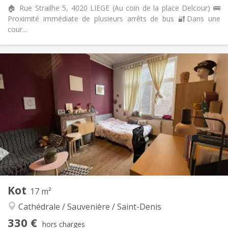
🏠 Rue Strailhe 5, 4020 LIEGE (Au coin de la place Delcour) 🚌
Proximité immédiate de plusieurs arrêts de bus 🔐Dans une
cour...
Infos Pratiques
390 €
Loyer:
100 €
Charges:
12 mois
Durée:
Non
Domiciliation:
Aménagement
Privée
Salle de bain:
Commune
Cuisine:
2
70 m
Superficie:
2
Pièces privées:
Autre
Kot
17 m²
Chaleureuse, studieuse, calme,
Atmosphère:
Cathédrale / Sauvenière / Saint-Denis
communautaire
Non
Accès PMR:
330 €
hors charges
Non-fumeur
Fumeur: