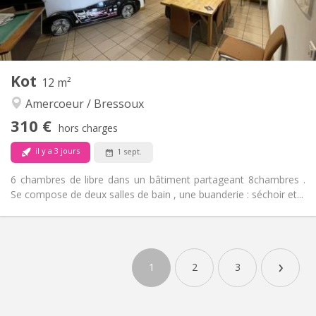
Privée
Salle de bain:
Commune
Cuisine:
2
200 m
Superficie:
4
Pièces privées:
Autre
Kot
12 m²
Calme, studieuse
Atmosphère:
Amercoeur / Bressoux
Non
Accès PMR:
Non-fumeur
Fumeur:
310 €
hors charges
Non
Animaux de compagnie:
il y a 3 jours
1 sept.
6 chambres de libre dans un bâtiment partageant 8chambres .
Se compose de deux salles de bain , une buanderie : séchoir et...
Infos Pratiques
310 €
Loyer:
›
90 €
Charges:
1
2
3
12 mois
Durée:
Non
Domiciliation: