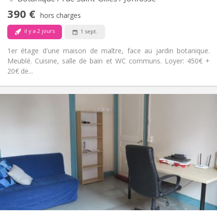
Oui
Accès PMR:
390 €
hors charges
Fumeur ok
Fumeur:
Non
Animaux de compagnie:
il y a 2 jours
1 sept.
1er étage d'une maison de maître, face au jardin botanique.
Meublé. Cuisine, salle de bain et WC communs. Loyer: 450€ +
20€ de...
Infos Pratiques
390 €
Loyer:
60 €
Charges:
12 mois
Durée:
Acceptée
Domiciliation:
Aménagement
Commune
Salle de bain:
Commune
Cuisine:
2
16 m
Superficie:
1
Pièces privées:
Autre