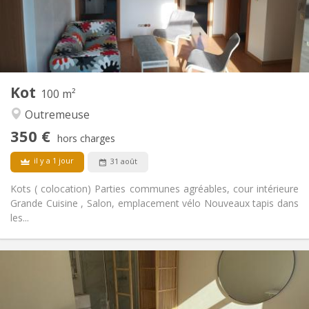
Commune
Salle de bain:
Privée (pièce distincte)
Cuisine:
2
80 m
Superficie:
2
Pièces privées:
Autre
Kot
100 m²
Studieuse, calme
Atmosphère:
Outremeuse
Non
Accès PMR:
Non-fumeur
Fumeur:
350 €
hors charges
Non
Animaux de compagnie:
il y a 1 jour
31 août
Kots ( colocation) Parties communes agréables, cour intérieure
Grande Cuisine , Salon, emplacement vélo Nouveaux tapis dans
les...
Infos Pratiques
350 €
Loyer:
110 €
Charges:
12 mois
Durée: