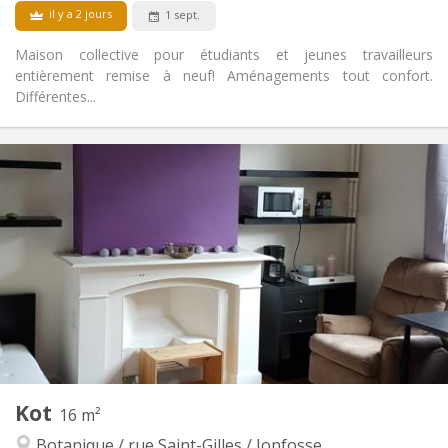
Non
Animaux de compagnie:
il y a 2 jours
1 sept.
Maison collective pour étudiants et jeunes travailleurs
entièrement remise à neuf! Aménagements tout confort.
Différentes...
Infos Pratiques
390 €
Loyer:
110 €
Charges:
12 mois
Durée:
Non
Domiciliation:
Aménagement
Privée
Salle de bain:
Commune
Cuisine:
2
200 m
Superficie:
1
Pièces privées:
Autre
Kot
16 m²
Communautaire, chaleureuse, calme,
Atmosphère:
Botanique / rue Saint-Gilles / Jonfosse
studieuse