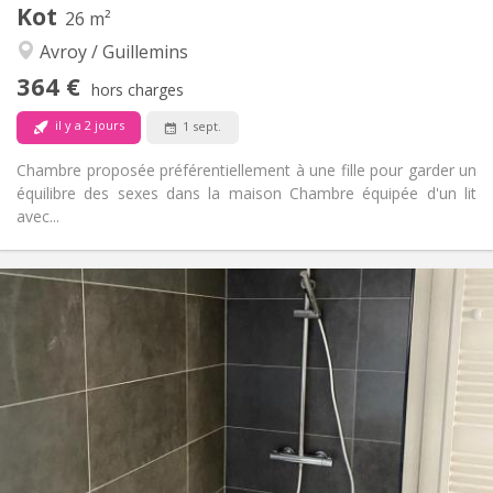
Kot
26 m²
Studieuse, calme
Atmosphère:
Avroy / Guillemins
Non
Accès PMR:
Non-fumeur
Fumeur:
364 €
hors charges
Non
Animaux de compagnie:
il y a 2 jours
1 sept.
Chambre proposée préférentiellement à une fille pour garder un
équilibre des sexes dans la maison Chambre équipée d'un lit
avec...
Infos Pratiques
364 €
Loyer:
50 €
Charges:
12 mois
Durée:
Non
Domiciliation:
Aménagement
Privée
Salle de bain:
Commune
Cuisine:
2
26 m
Superficie: