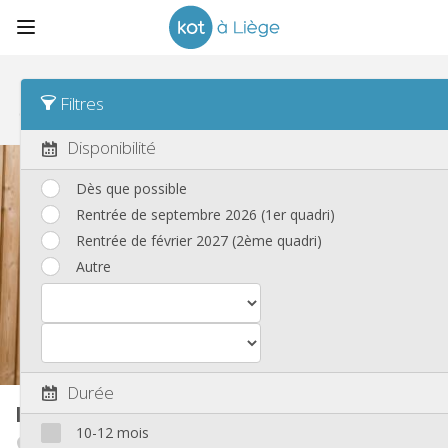
Tri
Date de modification Desc
Filtres
Kots
(57)
Disponibilité
Dès que possible
Rentrée de septembre 2026 (1er quadri)
Rentrée de février 2027 (2ème quadri)
Autre
Durée
Kot
110 m²
10-12 mois
Outremeuse