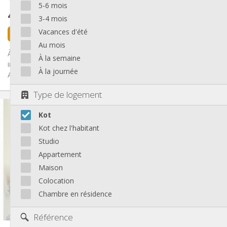
5-6 mois
400 €
hors charges
3-4 mois
Vacances d'été
il y a 55 minutes
1 sept.
Au mois
À LOUER – Chambres étudiantes meublées à Liège À proximité
À la semaine
immédiate des hautes écoles et universités (Barbou,
À la journée
Architecture,...
Type de logement
Infos Pratiques
Kot
400 €
Loyer:
50 €
Charges:
Kot chez l'habitant
12 mois
Durée:
Studio
Sous conditions
Domiciliation:
Appartement
Aménagement
Maison
Commune
Salle de bain:
Colocation
Commune
Cuisine:
Chambre en résidence
2
110 m
Superficie:
1
Pièces privées:
Référence