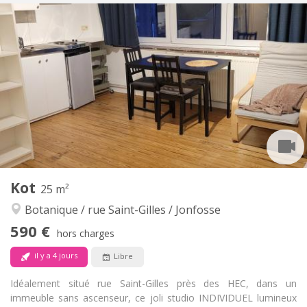
Infos Pratiques
360 €
Loyer:
100 €
Charges:
12 mois
Durée:
Non
Domiciliation:
Aménagement
Commune
Salle de bain:
Dans la chambre
Cuisine:
2
18 m
Superficie:
2
Pièces privées:
Autre
Kot
25 m²
Studieuse
Atmosphère:
Botanique / rue Saint-Gilles / Jonfosse
Non
Accès PMR:
Fumeur ok
Fumeur:
590 €
hors charges
Non
Animaux de compagnie:
il y a 4 jours
Libre
Idéalement situé rue Saint-Gilles près des HEC, dans un
immeuble sans ascenseur, ce joli studio INDIVIDUEL lumineux