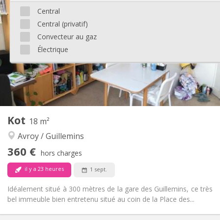
360 €
Loyer:
Central
50 €
Charges:
Central (privatif)
11 mois
Durée:
Acceptée
Domiciliation:
Convecteur au gaz
Électrique
Aménagement
Commune
Salle de bain:
Commune
Cuisine:
2
16 m
Superficie:
1
Pièces privées:
Autre
Kot
18 m²
Communautaire, studieuse, calme
Atmosphère:
Avroy / Guillemins
Non
Accès PMR:
Fumeur ok
Fumeur:
360 €
hors charges
Non
Animaux de compagnie:
il y a 23 heures
1 sept.
Idéalement situé à 300 mètres de la gare des Guillemins, ce très
bel immeuble bien entretenu situé au coin de la Place des...