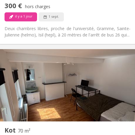
Non-fumeur
Fumeur:
300 €
hors charges
Non
Animaux de compagnie:
il y a 1 jour
1 sept.
Deux chambres libres, proche de l'université, Gramme, Sainte-
Julienne (helmo), Isil (hepl), à 20 mètres de l'arrêt de bus 26 qui...
Infos Pratiques
300 €
Loyer:
90 €
Charges:
12 mois
Durée:
Non
Domiciliation:
Aménagement
Commune
Salle de bain:
Commune
Cuisine:
2
16 m
Superficie:
1
Pièces privées:
Autre
Kot
70 m²
Studieuse, chaleureuse, calme,
Atmosphère: