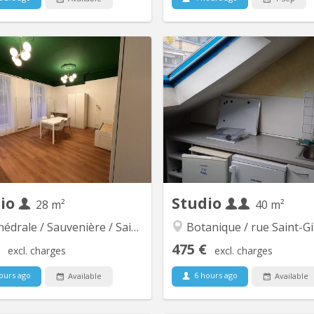
KL 9264
KL
a résidence Studentstation pour
Dans une résidence estudiantin
ants au coeur de la cité ardente.
en plein centre-ville, plusieur
e dans l'ancienne gare Jonfosse
individuels meublés sont dispo
in centre ville 57 studios a louer
la location. Chaque studio se
Superficie de 17 à 40m2
de : - Une kitchenette équi
taque de cuisson, hotte et f
espace chambre avec lit, b
garde-robe - Un coin mo
dio
Studio
28 m²
40 m²
drale / Sauvenière / Saint-Denis
Botanique / rue Saint-Gilles / J
475 €
excl. charges
excl. charges
ours ago
6 hours ago
Available
Available