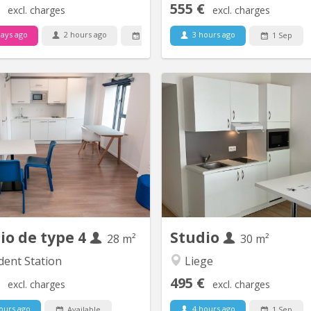
555 €
excl. charges
excl. charges
ays ago
2 hours ago
3 hours ago
Available
1 Sep
KL 16937
udio 40m², 23ème étage – Idéal
Studio in the City features
iant(e) / Jeune Professionnel 📍
50m2 (40m2 + 10m2 loft bedr
cement idéal : Quai de l’Ourthe
2 people (couples or 2 friends)
4000 Liège - Université de Liège
level: TV lounge with 2 c
rium, 15 Aout, Opéra) et hautes
coffee table, extra bed 2 
écoles (Helmo, Saint-Luc, HEPL
desks + chair, dining table + 
 - Centre-ville (place Cathédrale
large wardrobe, shelves, kitc
n à pied) - Centre commercial...
fridge, microwav
io de type 4
Studio
28 m²
30 m²
dent Station
Liege
495 €
excl. charges
excl. charges
ours ago
4 hours ago
Available
1 Sep