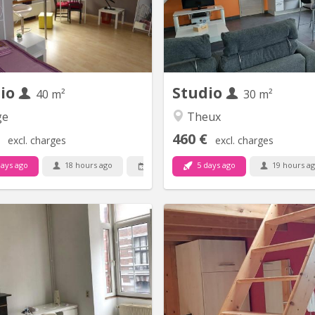
avec situation idéale, au
proche de toutes les com
Fêtard(e) passez votre chemin, 
une maison familiale (2 enfa
dio
Studio
40 m²
30 m²
ge
Theux
460 €
excl. charges
excl. charges
ays ago
18 hours ago
5 days ago
19 hours a
28 Sep
KL 16936
K
dio pour étudiant, situé dans un
STUDIO LUMINEUX ENTIÈ
résidence avec entrée sécurisée.
MEUBLE à LOUER (Chez l'h
 situation à deux pas du centre
Libre à partir du 12 SEPTEMBR
de Liège.
- entrée privative et indépenda
maison. - 1er étage - place de
privée sous carport ; - situ