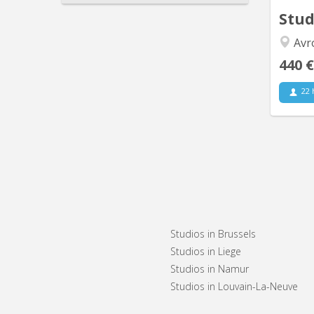
Stu
Avro
440 €
22 
L
accom
severa
rece
stat
Studios in Brussels
room
Studios in Liege
Studios in Namur
Studios in Louvain-La-Neuve