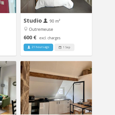
t équipé
ascenseur et hall d'entrée sécurisé.
: avec...
Situation privilégiée : En plein...
Studio
90 m²
Outremeuse
600 €
excl. charges
21 hours ago
1 Sep
 12891
KL 9692
zzanine.
Appartement - Kot meublé 4 pièces
umineux.
pour étudiants composé d une
chambre, d'une salle de bain avec
douche, d'un séjour et d'une cuisine
équipée. Possibilité de parking pour
voiture. Dans une cour au calme A
50m de l'école André Vésale