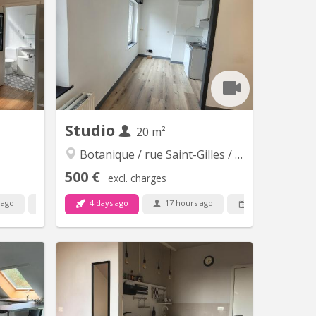
itrage en
dernièrement dans un beau cadre au
t règles
calme à Boncelles. A 4 km du campus
chaussée
universitaire du Sart-Tilman. Studio
 institut
convenant parfaitement pour étudiant
eckman
ou jeune travailleur souhaitant un
espace de vie et de travail agréable,
calme et studieux. Chaque résident
dispose dans...
Studio
20 m²
Botanique / rue Saint-Gilles / Jonfosse
500 €
excl. charges
 ago
4 days ago
17 hours ago
12 Sep
Available
 12364
KL 14116
location
Idéalement situé rue Saint-Gilles, dans
20 pour
un immeuble sans ascenseur, ce joli
tier des
studio INDIVIDUEL lumineux
dividuel
comprend un séjour avec coin cuisine