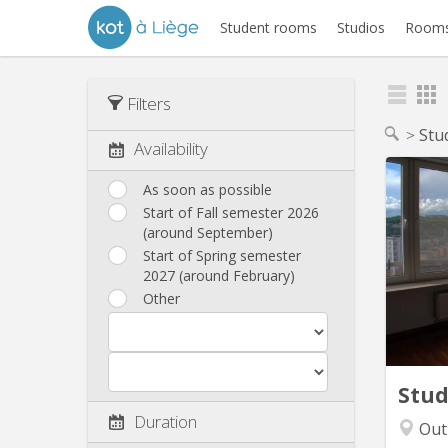
Student rooms
Studios
Rooms
Filters
Stu
Availability
As soon as possible
Start of Fall semester 2026
(around September)
Start of Spring semester
2027 (around February)
Other
Stu
Duration
Out