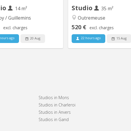
dio
Studio
14 m²
35 m²
y / Guillemins
Outremeuse
520 €
excl. charges
excl. charges
hours ago
22 hours ago
20 Aug
15 Aug
KL 14395
KL
ooking for comfortable student
Studio 1 chambre pour étud
modation in Liège 🏠? We have
doctorant(e), chercheur-se... 
l kots and studios available in a
bureau entièrement remis
ntly renovated building, just 100
Idéalement situé, proche de p
meters from the Guillemins train
arrêts de bus ainsi que de
ion. Characteristics: Kots: Single
axes routiers, à 2min du Barb
Studios in Mons
; kitchenette, shower room and
B3. Le studio au 2ème 
Studios in Charleroi
toilet shared with two other...
l'habitation est composé d’une 
Studios in Anvers
Studios in Gand