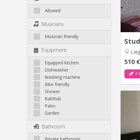
Allowed
Musicians
Musician friendly
Stu
Equipment
Lie
510 €
Equipped kitchen
Dishwasher
3 d
Washing machine
Bike friendly
Shower
Bathtub
Stu
Patio
Garden
Bonne
Bathroom
Private bathroom