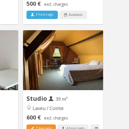
500 €
excl. charges
3 hours ago
Available
KL 926
KL 9261
 a studio
La résidence Studentstation pour
oom) for
étudiants au coeur de la cité ardente.
. Ground
Située dans l'ancienne gare Jonfosse
hairs and
en plein centre ville 57 studios à louer
people, 2
Superficie entre 17 et 40m2
3 chairs,
hen with
e and...
Studio
39 m²
Laveu / Cointe
600 €
excl. charges
7 days ago
4 hours ago
21 Sep