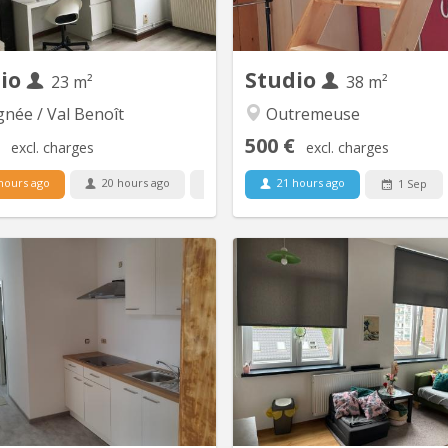
village calme. Entièremen
comme suit : • Hall d’entrée 
dio
Studio
23 m²
38 m²
née / Val Benoît
Outremeuse
500 €
excl. charges
excl. charges
hours ago
20 hours ago
21 hours ago
1 Sep
1 Sep
KL 14524
KL
pour étudiant
Studio avec chambre en me
Très l