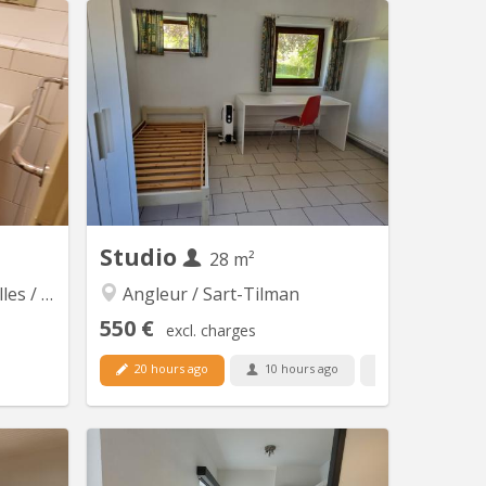
 16874
KL 9211
e , salle
Studio pour étudiant avec salle de bain
nde et 1
privative et cuisine commune pour 2
r calme ,
CO-LOCATAIRES Idéalement situé
t meublé
dans la rue des augustins à proximité
du centre ville et des arrêts de bus.
Studio
28 m²
onfosse
Angleur / Sart-Tilman
550 €
excl. charges
20 hours ago
10 hours ago
10 Sep
 16892
KL 16831
 salle de
Studio de qualité remis à neuf