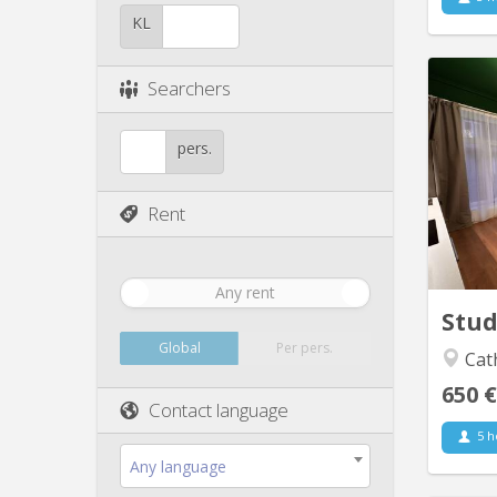
KL
Searchers
L
étudi
pers.
Situé
en ple
Rent
Any rent
Stu
Global
Per pers.
Cathé
650 €
Contact language
5 h
Any language