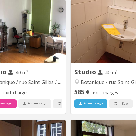
KL 16373
KL
tudio rénové de 28 m² à louer –
Petit studio sous toiture Cuisin
Hypercentre de Liège (Rue de la
de bain , 2 chambres (1 gra
deleine 25) Location à partir de
petite) lumineux, quartie
juillet Idéalement pour l’année
propre , partiellemen
démique 2026-2027 septembre-
août Loyer : 650 € / mois – Gaz
is Disponible le 1er septembre,
io de 28 m² entièrement rénové
est situé au 1er étage...
dio
Studio
40 m²
40 m²
ique / rue Saint-Gilles / Jonfosse
Botanique / rue Saint-Gilles / J
585 €
excl. charges
excl. charges
ays ago
6 hours ago
6 hours ago
1 Sep
1 Sep
KL 13311
KL
s lumineux studio au 2ém étage
grand studio lumineux , cuisine