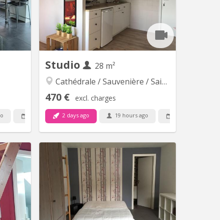
 calme &
équipée- 2 plaques électriques,
modités.
armoires, frigo. La salle de douche et
ceci est
le WC se situent dans une pièce
nts de 1
séparée et à l'intérieur du studio. Le
et...
studio est...
Studio
28 m²
Cathédrale / Sauvenière / Saint-Denis
470 €
excl. charges
go
2 days ago
19 hours ago
12 Sep
1 Sep
L 6126
KL 16746
REMENT
Studio meublé de 28 m² à louer
abitant)
(Hyper-centre de Liège) Idéalement
E 2026 !
situé Rue Saint-Adalbert 9D, en plein
nte de la
cœur de Liège, dans le piétonnier du
 parking
Carré Ce studio de 28 m² se trouve au
é dans un
5ᵉ étage d'une résidence calme avec