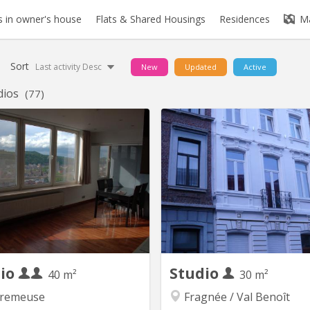
 in owner's house
Flats & Shared Housings
Residences
M
Sort
Last activity Desc
New
Updated
Active
dios
(77)
dio
Studio
40 m²
30 m²
remeuse
Fragnée / Val Benoît