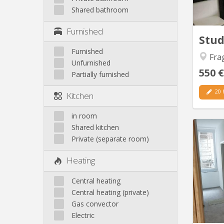
Shared bathroom
Furnished
Stu
Furnished
Frag
Unfurnished
550 €
Partially furnished
20 
Kitchen
in room
Shared kitchen
Private (separate room)
Studio 
Heating
Central heating
Central heating (private)
Gas convector
Electric