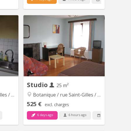
 16541
KL 16904
e située
Vaste, calme et lumineux studio dans
s studios
domicile particulier comportant une
nibles à
grande chambre bureau (20m²), un
 compose
séjour-coin cuisine équipée à neuf
pée avec
(12m²), salle d'eau avec douche,
rigo - Un
lavabo et wc (7m²). La maison
ureau et
comporte un jardin et est située dans
bilier...
un parc exclusivement résidentiel. Il
sera possible de...
Studio
25 m²
onfosse
Botanique / rue Saint-Gilles / Jonfosse
525 €
excl. charges
6 days ago
6 hours ago
1 Sep