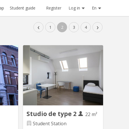
Register
Log in
En
ap
Student guide
‹
›
1
2
3
4
Studio de type 2
22 m²
Student Station