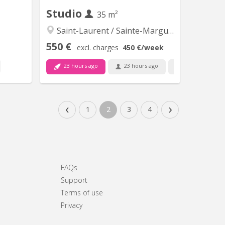
Studio
35 m²
Saint-Laurent / Sainte-Marguerite
550 €
excl. charges
450 €
/week
23 hours ago
23 hours ago
2 Nov
 14881
KL 16722
‹
›
1
2
3
4
iant(e),
Studio privé au coeur d'une maison
avec coin
historique typiquement liégeoise, vous
 à neuf.
aurez accès à un espace ouvert
lusieurs
comprenant un lit double, un coin
s grands
détente et une cuisine équipée. Une
ou et du
salle de bains (wc et douche) séparée
FAQs
étage de
et privée est également à votre
Support
salle de
disposition. Le plus? Une belle terrasse
Terms of use
bain...
avec vue sur...
Privacy