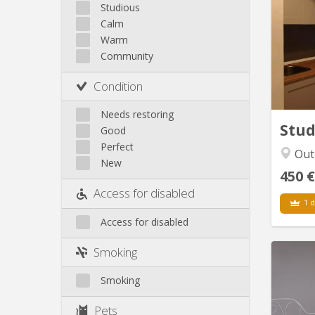
cuisine
Saint-Léonard
Studious
Calm
Sainte-Walburge
Warm
Liege
Community
Condition
Needs restoring
Stu
Good
Perfect
Out
New
450 €
Access for disabled
1 d
Access for disabled
Smoking
Ent
Smoking
compris
n
Pets