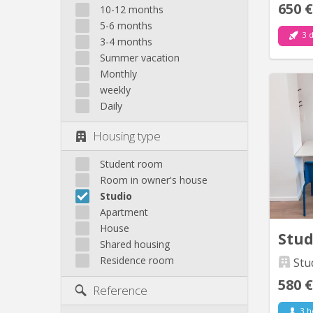
650 €
10-12 months
5-6 months
3 d
3-4 months
Summer vacation
Monthly
weekly
🏡 St
Daily
Étud
Empla
Housing type
44, 
(Aqua
Student room
Room in owner's house
Barbou)
Studio
à 10mi
Apartment
House
Stud
Shared housing
Residence room
Stu
580 €
Reference
3 h