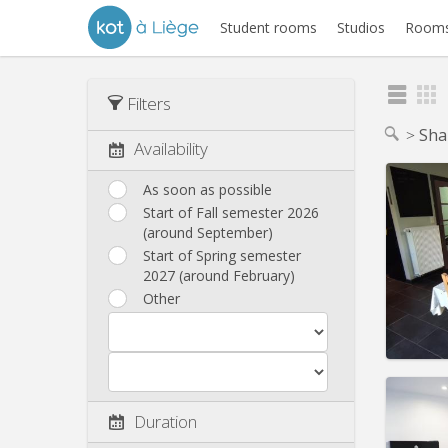
Student rooms
Studios
Rooms
Filters
Sha
Availability
As soon as possible
Start of Fall semester 2026
(around September)
Start of Spring semester
2027 (around February)
Other
Domicil
Duration
Duratio
Charge