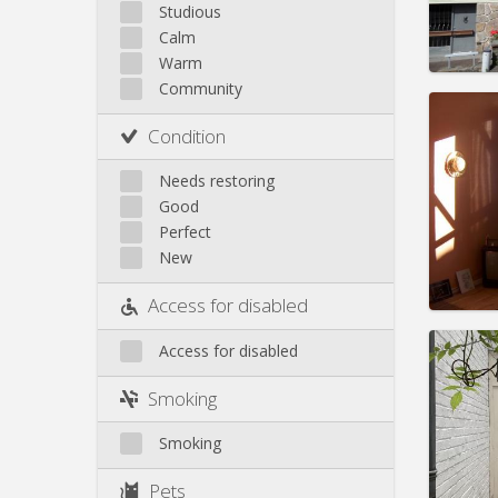
Saint-Léonard
Studious
Calm
Sainte-Walburge
Warm
Liege
Community
Domicil
Duratio
Condition
Charge
Rent:
3
Needs restoring
Good
Pract
Perfect
New
Access for disabled
Access for disabled
Domicil
Duratio
Smoking
Charge
Rent:
3
Smoking
Pract
Pets