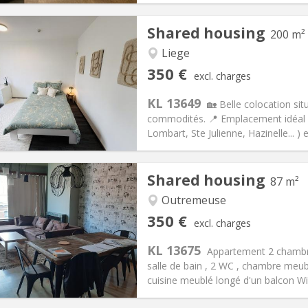
Shared housing
200 m²
iation:
Allowed
Private rooms:
2
n:
12 months
Surface:
150 m
Liege
2
s:
100 €
Kitchen:
Shared kitchen
350 €
excl. charges
50 €
Bathroom:
Private bathroom
KL 13649
ical Info
Arrangement
🏡 Belle colocation si
commodités. 📍 Emplacement idéal :
Lombart, Ste Julienne, Hazinelle... ) e
iation:
No
Private rooms:
1
Shared housing
87 m²
n:
12 months
Surface:
200 m
2
s:
150 €
Kitchen:
Shared kitchen
Outremeuse
50 €
Bathroom:
Private bathroom
350 €
excl. charges
ical Info
Arrangement
KL 13675
Appartement 2 chambre
salle de bain , 2 WC , chambre meubl
cuisine meublé longé d'un balcon Wifi 