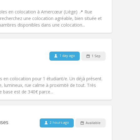
Other
bles en colocation à Amercœur (Liège) 📍 Rue
 recherchez une colocation agréable, bien située et
ambres disponibles dans une colocation...
Pets:
No
Smoking:
Non-smoking
Access for disabled:
No
1 day ago
1 Sep
Atmosphere:
Calm, warm, studious
Other
 en colocation pour 1 étudiant/e. Un déjà présent.
, lumineux, rue calme à proximité de tout. Très
de base est de 340€ parce...
Pets:
No
Smoking:
Non-smoking
Access for disabled:
No
uses
2 hours ago
Available
studious, warm
Atmosphere:
Calm, community,