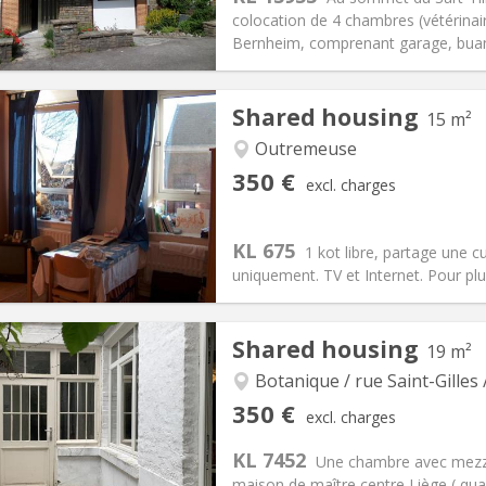
colocation de 4 chambres (vétérinair
Bernheim, comprenant garage, buander
iation:
No
Private rooms:
1
Shared housing
15 m²
n:
12 months
Surface:
180 m
2
s:
60 €
Kitchen:
Shared kitchen
Outremeuse
45 €
Bathroom:
Shared bathroom
350 €
excl. charges
ical Info
Arrangement
KL 675
1 kot libre, partage une c
uniquement. TV et Internet. Pour plus
Shared housing
19 m²
iation:
With conditions
Private rooms:
1
n:
12 months
Surface:
15 m
Botanique / rue Saint-Gilles 
2
s:
35 €
Kitchen:
Shared kitchen
350 €
excl. charges
50 €
Bathroom:
Shared bathroom
KL 7452
ical Info
Arrangement
Une chambre avec mezz
maison de maître centre Liège ( quar