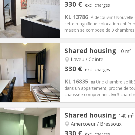
330 €
excl. charges
30 €
Bathroom:
Shared bathroom
KL 13786
ical Info
Arrangement
À découvrir ! Nouvelle
cette magnifique colocation entière
maison se compose de 3 chambres pr
iation:
Allowed
Private rooms:
3
Shared housing
10 m²
n:
12 months
Surface:
16 m
2
s:
150 €
Kitchen:
Shared kitchen
Laveu / Cointe
30 €
Bathroom:
Private bathroom
330 €
excl. charges
ical Info
Arrangement
KL 16835
🏡 Une chambre se libè
dans un appartement, proche de to
chaussée comprenant : 🛏️ 3 chambres
iation:
Allowed
Private rooms:
1
Shared housing
140 m²
n:
12 months
Surface:
10 m
2
s:
90 €
Kitchen:
Shared kitchen
Amercoeur / Bressoux
30 €
Bathroom:
Shared bathroom
330 €
excl. charges