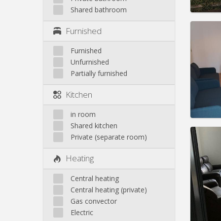
Shared bathroom
Furnished
Domicil
Duratio
Furnished
Charge
Unfurnished
Rent:
3
Partially furnished
Pract
Kitchen
in room
Shared kitchen
Domicil
Private (separate room)
Duratio
Charge
Heating
Rent:
3
Central heating
Pract
Central heating (private)
Gas convector
Electric