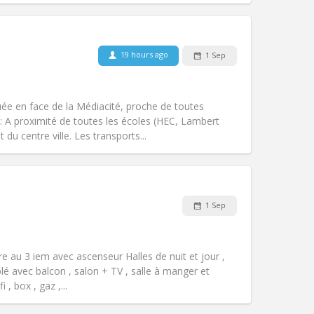
Pets:
No
Smoking:
Smoking ok
Access for disabled:
No
19 hours ago
1 Sep
community
Atmosphere:
Studious, warm, calm,
Other
tuée en face de la Médiacité, proche de toutes
 A proximité de toutes les écoles (HEC, Lambert
t du centre ville. Les transports...
Pets:
No
Smoking:
Non-smoking
Access for disabled:
No
1 Sep
Atmosphere:
Calm
Other
 au 3 iem avec ascenseur Halles de nuit et jour ,
é avec balcon , salon + TV , salle à manger et
, box , gaz ,...