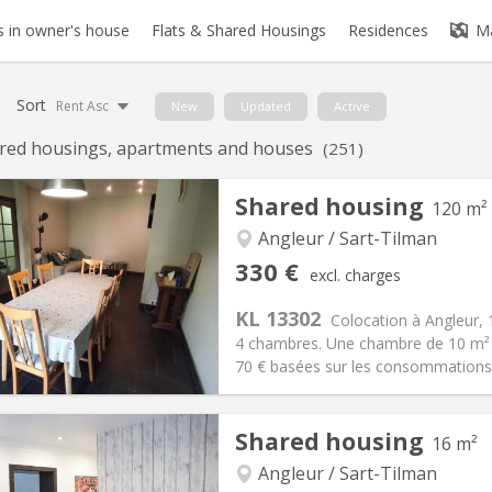
 in owner's house
Flats & Shared Housings
Residences
M
Sort
Rent Asc
New
Updated
Active
red housings, apartments and houses
(251)
Shared housing
120 m²
Angleur / Sart-Tilman
330 €
excl. charges
KL 13302
Colocation à Angleur,
4 chambres. Une chambre de 10 m² à
70 € basées sur les consommations d
Shared housing
16 m²
iation:
Allowed
Private rooms:
1
n:
12 months
Surface:
120 m
Angleur / Sart-Tilman
2
s:
70 €
Kitchen:
Shared kitchen