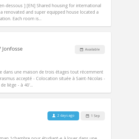
Other
 en-dessous ] [EN] Shared housing for international
 a renovated and super equipped house located a
tion. Each room is...
Pets:
No
Smoking:
Non-smoking
/ Jonfosse
Available
Access for disabled:
No
community
Atmosphere:
Calm, warm,
le dans une maison de trois étages tout récemment
Other
asmus accepté - Colocation située à Saint-Nicolas -
e liège - à 40'...
Pets:
No
Smoking:
Smoking ok
Access for disabled:
No
2 days ago
1 Sep
warm
Atmosphere:
Calm, community,
Other
man 1chambre pour étudiant-e à louer dans une