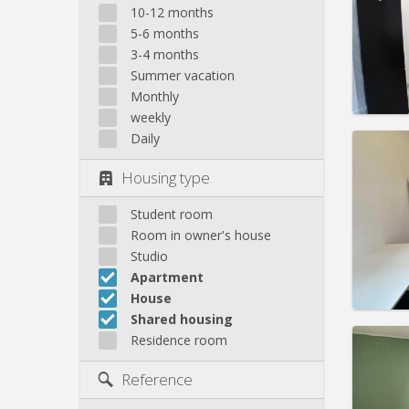
10-12 months
Rent:
3
5-6 months
Pract
3-4 months
Summer vacation
Monthly
weekly
Daily
Domicil
Duratio
Housing type
Charge
Rent:
3
Student room
Pract
Room in owner's house
Studio
Apartment
House
Shared housing
Domicil
Residence room
Duratio
Charge
Reference
Rent:
3