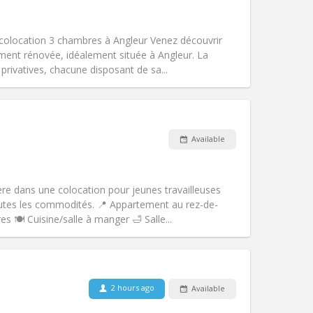
Atmosphere:
Studious, community,
Other
 colocation 3 chambres à Angleur Venez découvrir
ment rénovée, idéalement située à Angleur. La
ivatives, chacune disposant de sa...
Pets:
No
Smoking:
Non-smoking
Access for disabled:
No
Available
Atmosphere:
Warm
Other
re dans une colocation pour jeunes travailleuses
utes les commodités. 📍 Appartement au rez-de-
 🍽️ Cuisine/salle à manger 🛁 Salle...
Pets:
No
Smoking:
Non-smoking
Access for disabled:
No
2 hours ago
Available
Atmosphere:
Warm, studious, calm