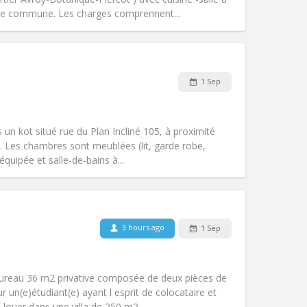
e commune. Les charges comprennent...
Pets:
No
Smoking:
Non-smoking
Access for disabled:
No
1 Sep
Atmosphere:
Studious, warm
Other
un kot situé rue du Plan Incliné 105, à proximité
. Les chambres sont meublées (lit, garde robe,
quipée et salle-de-bains à...
Pets:
No
Smoking:
Non-smoking
Access for disabled:
No
3 hours ago
1 Sep
Atmosphere:
Community, warm
Other
bureau 36 m2 privative composée de deux pièces de
un(e)étudiant(e) ayant l esprit de colocataire et
louer dans une villa de 250 m2...