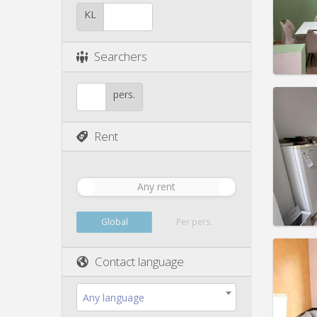
Pract
KL
Searchers
Domicil
pers.
Duratio
Charge
Rent
Rent:
3
Pract
Any rent
Global
Per pers.
Domicil
Contact language
Duratio
Charge
Any language
Rent:
3