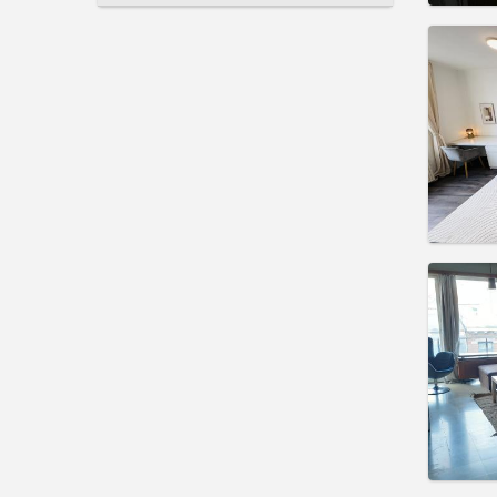
Domicil
Duratio
Charge
Rent:
3
Pract
Domicil
Duratio
Charge
Rent:
3
Pract