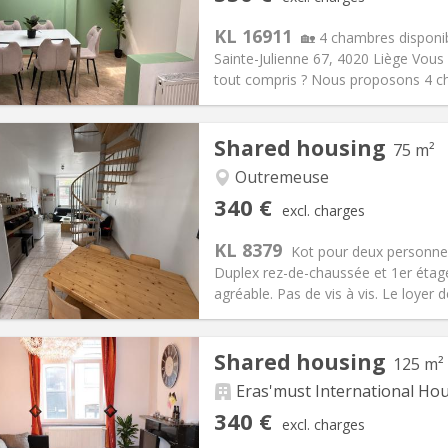
ical Info
Arrangement
KL 16911
🏡 4 chambres disponi
Sainte-Julienne 67, 4020 Liège Vous
tout compris ? Nous proposons 4 ch
iation:
With conditions
Private rooms:
5
Shared housing
75 m²
n:
12 months, 5-6 months
Surface:
140 m
2
s:
100 €
Kitchen:
Shared kitchen
Outremeuse
30 €
Bathroom:
Shared bathroom
340 €
excl. charges
ical Info
Arrangement
KL 8379
Kot pour deux personnes
Duplex rez-de-chaussée et 1er étage
agréable. Pas de vis à vis. Le loyer 
Shared housing
125 m²
iation:
No
Private rooms:
2
n:
12 months
Surface:
75 m
Eras'must International Ho
2
s:
100 €
Kitchen:
Shared kitchen
340 €
excl. charges
40 €
Bathroom:
Shared bathroom