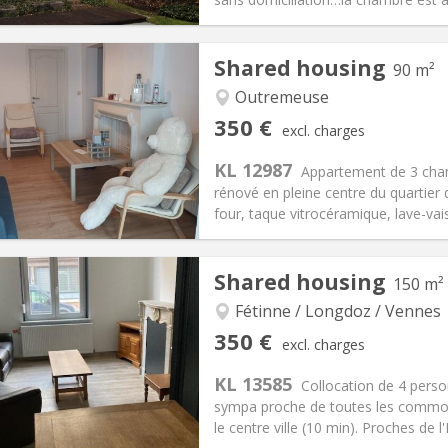
Shared housing
90 m²
iation:
No
Private rooms:
2
n:
12 months
Surface:
250 m
Outremeuse
2
s:
100 €
Kitchen:
Shared kitchen
350 €
excl. charges
50 €
Bathroom:
Shared bathroom
KL 12987
ical Info
Arrangement
Appartement de 3 cha
rénové en pleine centre du quartier
four, taque vitrocéramique, lave-vaiss
iation:
No
Private rooms:
1
Shared housing
150 m²
n:
12 months
Surface:
90 m
2
s:
90 €
Kitchen:
Shared kitchen
Fétinne / Longdoz / Vennes
50 €
Bathroom:
Shared bathroom
350 €
excl. charges
ical Info
Arrangement
KL 13585
Collocation de 4 pers
sympa proche de toutes les commodi
le centre ville (10 min). Proches d