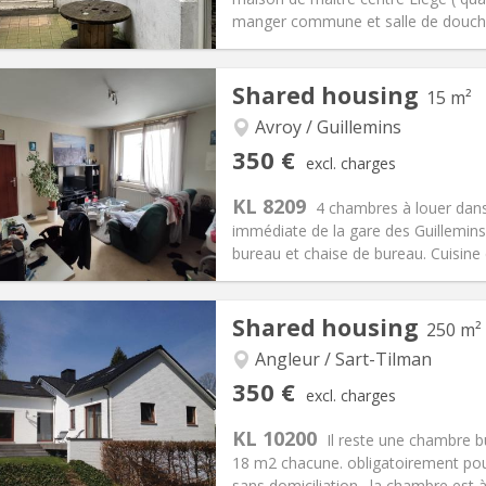
manger commune et salle de douch
iation:
With conditions
Private rooms:
6
Shared housing
15 m²
n:
12 months
Surface:
19 m
2
s:
130 €
Kitchen:
Shared kitchen
Avroy / Guillemins
50 €
Bathroom:
Shared bathroom
350 €
excl. charges
ical Info
Arrangement
KL 8209
4 chambres à louer dans 
immédiate de la gare des Guillemins
bureau et chaise de bureau. Cuisine é
iation:
No
Private rooms:
1
Shared housing
250 m²
n:
12 months
Surface:
15 m
2
s:
59 €
Kitchen:
Shared kitchen
Angleur / Sart-Tilman
50 €
Bathroom:
Shared bathroom
350 €
excl. charges
ical Info
Arrangement
KL 10200
Il reste une chambre 
18 m2 chacune. obligatoirement pour 
sans domiciliation…la chambre est à 