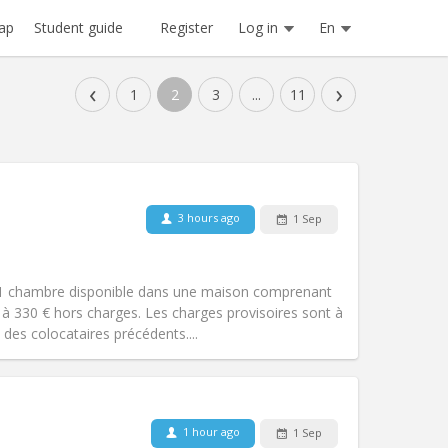
Register
Log in
En
ap
Student guide
‹
›
1
2
3
...
11
3 hours ago
1 Sep
 1 chambre disponible dans une maison comprenant
 330 € hors charges. Les charges provisoires sont à
es colocataires précédents....
Pets:
No
Smoking:
Non-smoking
Access for disabled:
No
1 hour ago
1 Sep
calm, warm