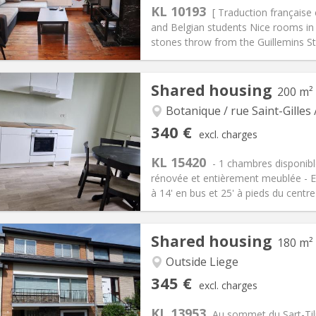
KL 10193
ical Info
Arrangement
[ Traduction française
and Belgian students Nice rooms in
stones throw from the Guillemins Sta
iation:
With conditions
Shared housing
200 m²
ion
s, 5-6 months, summer
Private rooms:
4
Botanique / rue Saint-Gilles 
n:
12 months, 11 months, 10
Surface:
125 m
2
340 €
excl. charges
s:
70 €
Kitchen:
Shared kitchen
40 €
Bathroom:
Shared bathroom
KL 15420
- 1 chambres disponib
ical Info
Arrangement
rénovée et entièrement meublée - Er
à 14' en bus et 25' à pieds du centre d
Shared housing
180 m²
iation:
No
Private rooms:
6
n:
12 months
Surface:
200 m
Outside Liege
2
s:
50 €
Kitchen:
Shared kitchen
345 €
excl. charges
40 €
Bathroom:
Shared bathroom
KL 13953
ical Info
Arrangement
Au sommet du Sart-Til