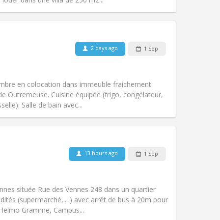
Pets:
No
Smoking:
Non-smoking
Access for disabled:
No
2 days ago
1 Sep
community
Atmosphere:
Calm, warm, studious,
Other
mbre en colocation dans immeuble fraichement
 de Outremeuse. Cuisine équipée (frigo, congélateur,
elle). Salle de bain avec...
Pets:
No
Smoking:
Non-smoking
Access for disabled:
No
13 hours ago
1 Sep
Atmosphere:
Calm
Other
onnes située Rue des Vennes 248 dans un quartier
tés (supermarché,... ) avec arrêt de bus à 20m pour
e l'Helmo Gramme, Campus...