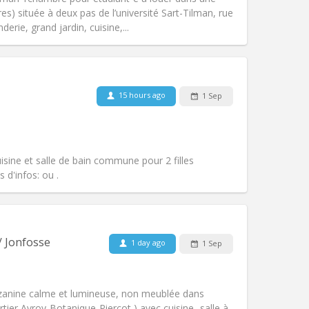
es) située à deux pas de l’université Sart-Tilman, rue
ie, grand jardin, cuisine,...
Pets:
No
Smoking:
Non-smoking
Access for disabled:
No
15 hours ago
1 Sep
Atmosphere:
Calm, warm, studious
Other
uisine et salle de bain commune pour 2 filles
 d'infos: ou .
Pets:
No
Smoking:
Smoking ok
Access for disabled:
No
/ Jonfosse
1 day ago
1 Sep
community, calm
Atmosphere:
Warm, studious,
Other
anine calme et lumineuse, non meublée dans
tier Avroy-Botanique-Piercot ) avec cuisine -salle à