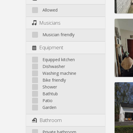
Allowed
Domicil
Musicians
Duratio
Charge
Musician friendly
Rent:
3
Equipment
Pract
Equipped kitchen
Dishwasher
Washing machine
Bike friendly
Domicil
Shower
Duratio
Bathtub
Charge
Patio
Rent:
3
Garden
Pract
Bathroom
Private bathroom