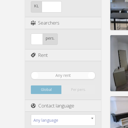
Pract
KL
Searchers
Domicil
pers.
Duratio
Charge
Rent
Rent:
5
Pract
Any rent
Global
Per pers.
Domicil
Duratio
Contact language
Charge
Rent:
2
Any language
Pract