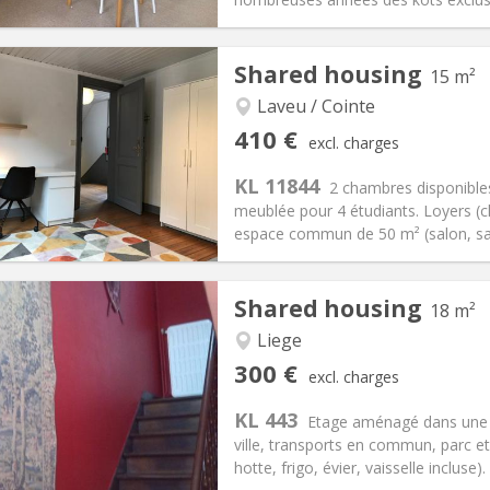
iation:
No
Private rooms:
2
Shared housing
15 m²
n:
12 months
Surface:
18 m
2
s:
100 €
Kitchen:
in room
Laveu / Cointe
60 €
Bathroom:
Shared bathroom
410 €
excl. charges
ical Info
Arrangement
KL 11844
2 chambres disponible
meublée pour 4 étudiants. Loyers (
espace commun de 50 m² (salon, sall
Shared housing
18 m²
iation:
With conditions
Private rooms:
1
n:
12 months
Surface:
15 m
Liege
2
s:
100 €
Kitchen:
Shared kitchen
300 €
excl. charges
10 €
Bathroom:
Shared bathroom
KL 443
ical Info
Arrangement
Etage aménagé dans une m
ville, transports en commun, parc et
hotte, frigo, évier, vaisselle incluse).