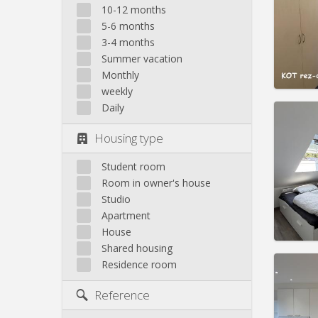
10-12 months
Rent:
4
5-6 months
Pract
3-4 months
Summer vacation
Monthly
weekly
Daily
Domicil
Housing type
Duratio
Charge
Rent:
3
Student room
Room in owner's house
Pract
Studio
Apartment
House
Shared housing
Domicil
Residence room
Duratio
Charge
Reference
Rent:
4