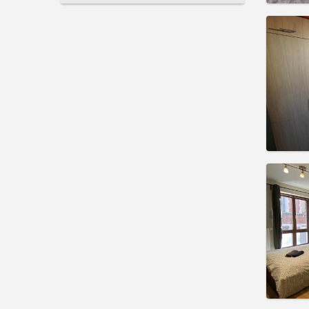
Domicil
Duratio
Charge
Rent:
3
Pract
Domicil
Duratio
Charge
Rent:
3
Pract