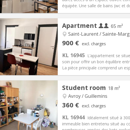
équipée. Une salle de bains (wc et d
iation:
With conditions
Apartment
65 m²
ly, weekly
Private rooms:
2
n:
5-6 months, 3-4 months,
Surface:
35 m
Saint-Laurent / Sainte-Marg
2
s:
150 €
Kitchen:
in room
900 €
excl. charges
50 €
Bathroom:
Private bathroom
KL 16945
ical Info
Arrangement
L’appartement se situ
soin pour offrir un bon équilibre en
La pièce principale comprend un espa
iation:
With conditions
Student room
18 m²
ly
Private rooms:
1
n:
5-6 months, 3-4 months,
Surface:
65 m
Avroy / Guillemins
2
s:
150 € (75 €/pers.)
Kitchen:
Shared kitchen
360 €
excl. charges
00 € (450 €/pers.)
Bathroom:
Private bathroom
KL 16944
ical Info
Arrangement
Idéalement situé à 300
immeuble bien entretenu situé au co
nombreuses années des kots exclusi