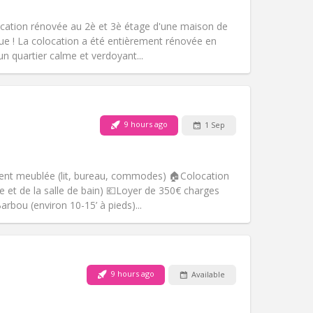
Other
ocation rénovée au 2è et 3è étage d'une maison de
ue ! La colocation a été entièrement rénovée en
n quartier calme et verdoyant...
Pets:
No
Smoking:
Non-smoking
Access for disabled:
No
9 hours ago
1 Sep
Atmosphere:
Calm
Other
nt meublée (lit, bureau, commodes) 🏠Colocation
e et de la salle de bain) 💶Loyer de 350€ charges
rbou (environ 10-15’ à pieds)...
Pets:
No
Smoking:
Non-smoking
Access for disabled:
No
9 hours ago
Available
Atmosphere:
Calm, warm
Other