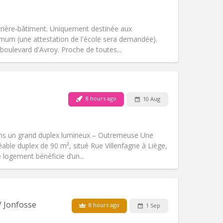
Atmosphere:
Warm, community,
Other
rière-bâtiment. Uniquement destinée aux
imum (une attestation de l'école sera demandée).
 boulevard d'Avroy. Proche de toutes...
Pets:
No
Smoking:
Smoking ok
Access for disabled:
No
8 hours ago
10 Aug
calm
Atmosphere:
Studious, community,
Other
ns un grand duplex lumineux – Outremeuse Une
able duplex de 90 m², situé Rue Villenfagne à Liège,
 logement bénéficie d’un...
Pets:
No
Smoking:
Non-smoking
Access for disabled:
No
/ Jonfosse
8 hours ago
1 Sep
Atmosphere:
Calm, studious, warm