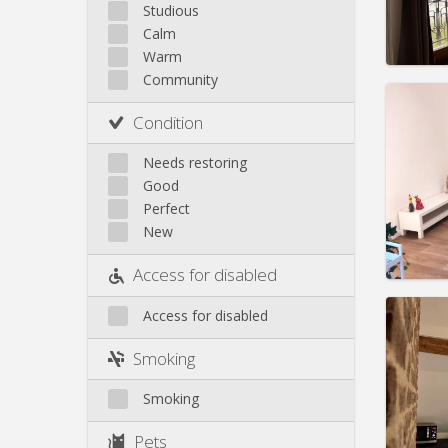
Saint-Léonard
Studious
Calm
Sainte-Walburge
Warm
Liege
Community
Domicil
month
Condition
Duratio
Charge
Needs restoring
Rent:
4
Good
Pract
Perfect
New
Access for disabled
Domicil
Access for disabled
month
Duratio
Smoking
Charge
Rent:
4
Smoking
Pract
Pets