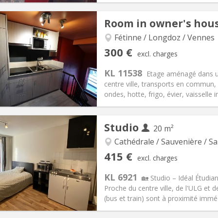
iation:
With conditions
Private rooms:
2
Room in owner's hou
n:
12 months
Surface:
18 m
2
s:
100 €
Kitchen:
Shared kitchen
Fétinne / Longdoz / Vennes
00 €
Bathroom:
Shared bathroom
300 €
excl. charges
ical Info
Arrangement
KL 11538
Etage aménagé dans un
centre ville, transports en commun, 
ondes, hotte, frigo, évier, vaisselle i
iation:
With conditions
Private rooms:
2
Studio
20 m²
n:
12 months
Surface:
18 m
2
s:
100 €
Kitchen:
Shared kitchen
Cathédrale / Sauvenière / Sa
00 €
Bathroom:
Shared bathroom
415 €
excl. charges
ical Info
Arrangement
KL 6921
🏡 Studio – Idéal Étudia
Proche du centre ville, de l'ULG et
(bus et train) sont à proximité imméd