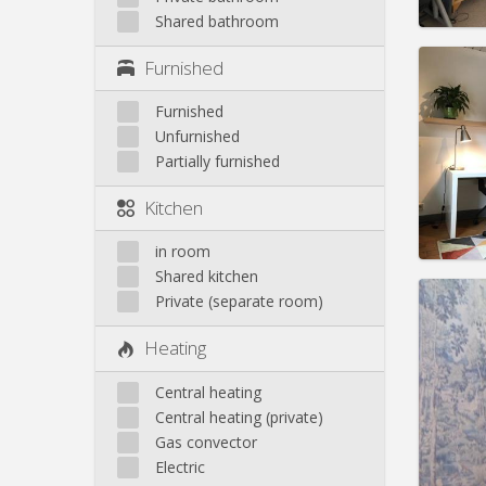
Shared bathroom
Domicil
Furnished
Duratio
Charge
Furnished
Rent:
3
Unfurnished
Pract
Partially furnished
Kitchen
in room
Shared kitchen
Private (separate room)
Domicil
Duratio
Heating
Charge
Rent:
4
Central heating
Pract
Central heating (private)
Gas convector
Electric