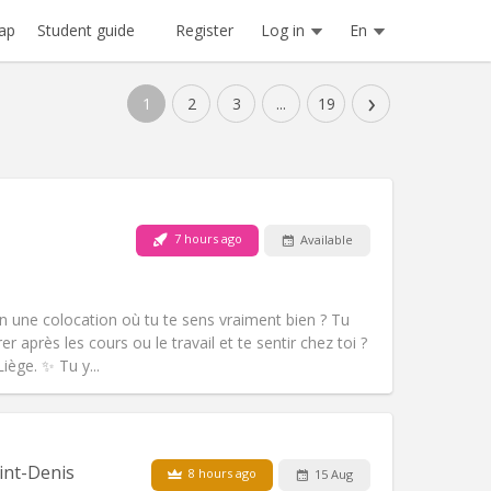
Register
Log in
En
ap
Student guide
›
1
2
3
...
19
7 hours ago
Available
fin une colocation où tu te sens vraiment bien ? Tu
r après les cours ou le travail et te sentir chez toi ?
ège. ✨ Tu y...
Pets:
No
Smoking:
Non-smoking
Access for disabled:
No
int-Denis
8 hours ago
15 Aug
studious, calm