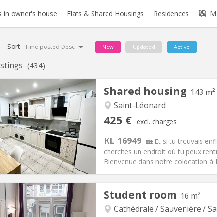
 in owner's house
Flats & Shared Housings
Residences
M
Sort
Time posted Desc
New
Updated
Active
listings
(434)
Shared housing
143 m²
Saint-Léonard
425 €
excl. charges
KL 16949
🏡 Et si tu trouvais en
cherches un endroit où tu peux rentre
Bienvenue dans notre colocation à Li
Student room
16 m²
iation:
No
Private rooms:
1
n:
12 months
Surface:
143 m
Cathédrale / Sauvenière / Sa
2
s:
100 €
Kitchen:
Shared kitchen