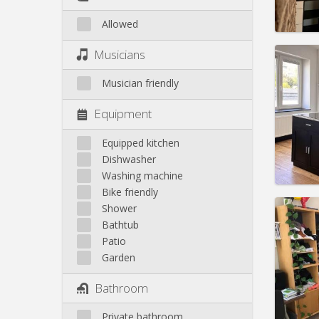
Allowed
Domicil
Musicians
month
Duratio
Musician friendly
Charge
Rent:
5
Equipment
Pract
Equipped kitchen
Dishwasher
Washing machine
Bike friendly
Domicil
Shower
month
Bathtub
Duratio
Patio
Charge
Garden
Rent:
9
Bathroom
Pract
Private bathroom