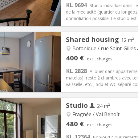
KL 9694
Studio individuel dans l
de la mediacité (quartier du longdoz -
domiciliation possible. Le studio es
iation:
No
Private rooms:
3
Shared housing
12 m²
n:
12 months
Surface:
30 m
2
s:
100 €
Kitchen:
in room
Botanique / rue Saint-Gilles 
00 €
Bathroom:
Private bathroom
400 €
excl. charges
ical Info
Arrangement
KL 2828
À louer dans apparteme
matelas), reste 2 chambres avec ter
vaisselle, etc. , Sdb et WC séparé 
iation:
No
Private rooms:
1
Studio
24 m²
n:
12 months
Surface:
12 m
2
s:
60 €
Kitchen:
Shared kitchen
Fragnée / Val Benoît
00 €
Bathroom:
Shared bathroom
480 €
excl. charges
ical Info
Arrangement
KL 12364
Bonjour! Nous remett