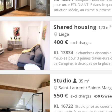
pour un. e ETUDIANT. E dans le quar
situation idéale, au calme & proche 
iation:
No
Shared housing
120 m²
s
Private rooms:
2
n:
12 months, 11 months, 10
Surface:
24 m
Liege
2
s:
115 €
Kitchen:
in room
400 €
excl. charges
80 €
Bathroom:
Private bathroom
KL 13834
ical Info
Arrangement
3 chambres disponible
meublée pour 3 jeunes travailleurs o
de Campine, à deux pas de la place 
iation:
Allowed
Studio
35 m²
s, 5-6 months
Private rooms:
3
n:
12 months, 11 months, 10
Surface:
120 m
Saint-Laurent / Sainte-Marg
2
s:
170 €
Kitchen:
Shared kitchen
550 €
excl. charges
450 €
/wee
00 €
Bathroom:
Shared bathroom
KL 16722
ical Info
Arrangement
Studio privé au coeur 
aurez accès à un espace ouvert comp