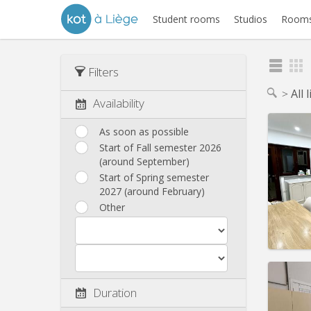
Student rooms
Studios
Rooms
Filters
All 
Availability
As soon as possible
Start of Fall semester 2026
(around September)
Start of Spring semester
2027 (around February)
Other
Domicil
Duration
Duratio
Charge