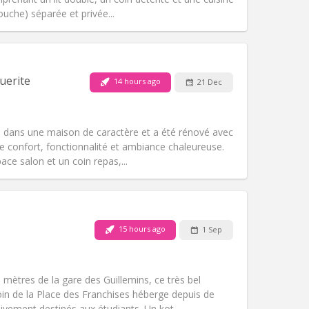
ouche) séparée et privée...
Pets:
No
Smoking:
Non-smoking
uerite
14 hours ago
21 Dec
Access for disabled:
No
Atmosphere:
Calm, warm
Other
e dans une maison de caractère et a été rénové avec
tre confort, fonctionnalité et ambiance chaleureuse.
ce salon et un coin repas,...
Pets:
No
Smoking:
Non-smoking
15 hours ago
1 Sep
Access for disabled:
No
Atmosphere:
Warm, calm
Other
 mètres de la gare des Guillemins, ce très bel
in de la Place des Franchises héberge depuis de
vement destinés aux étudiants. Un kot...