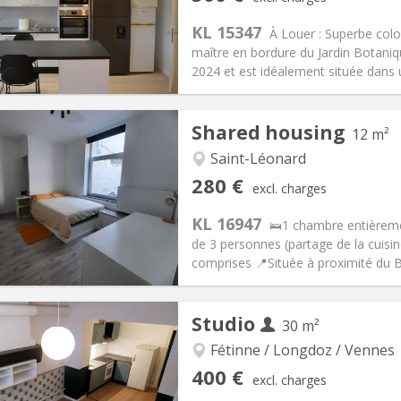
ical Info
Arrangement
KL 15347
À Louer : Superbe col
maître en bordure du Jardin Botaniq
2024 et est idéalement située dans u
iation:
With conditions
Private rooms:
4
Shared housing
12 m²
n:
12 months
Surface:
126 m
2
s:
100 €
Kitchen:
Shared kitchen
Saint-Léonard
00 €
Bathroom:
Shared bathroom
280 €
excl. charges
ical Info
Arrangement
KL 16947
🛌1 chambre entièreme
de 3 personnes (partage de la cuisin
comprises 📍Située à proximité du Ba
iation:
Allowed
Private rooms:
1
Studio
30 m²
n:
12 months
Surface:
12 m
2
s:
70 €
Kitchen:
Shared kitchen
Fétinne / Longdoz / Vennes
80 €
Bathroom:
Shared bathroom
400 €
excl. charges
ical Info
Arrangement