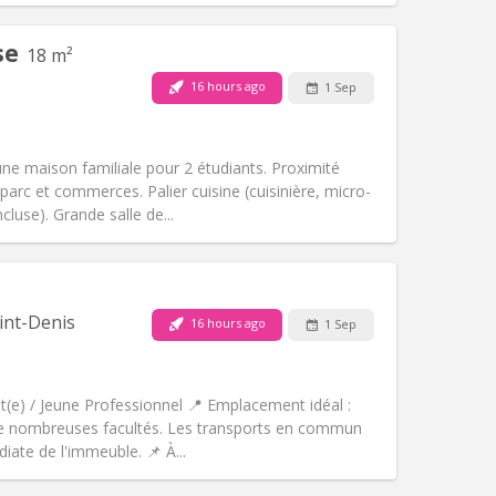
Pets:
No
se
18 m²
Smoking:
Non-smoking
Access for disabled:
No
16 hours ago
1 Sep
Atmosphere:
Studious, calm, warm
Other
e maison familiale pour 2 étudiants. Proximité
parc et commerces. Palier cuisine (cuisinière, micro-
ncluse). Grande salle de...
Pets:
No
Smoking:
Non-smoking
Access for disabled:
No
int-Denis
16 hours ago
1 Sep
Atmosphere:
Calm, studious, warm
Other
nt(e) / Jeune Professionnel 📍 Emplacement idéal :
 de nombreuses facultés. Les transports en commun
iate de l'immeuble. 📌 À...