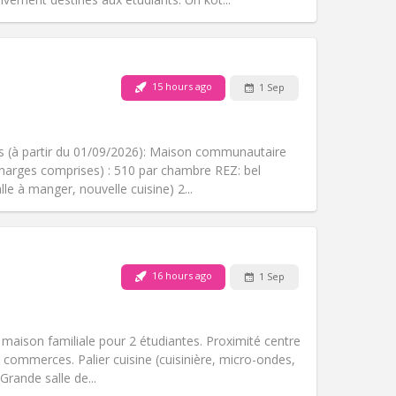
Pets:
No
Smoking:
Smoking ok
Access for disabled:
No
15 hours ago
1 Sep
Atmosphere:
Studious
Other
s (à partir du 01/09/2026): Maison communautaire
charges comprises) : 510 par chambre REZ: bel
e à manger, nouvelle cuisine) 2...
Pets:
No
Smoking:
Non-smoking
Access for disabled:
No
16 hours ago
1 Sep
warm, studious
Atmosphere:
Community, calm,
Other
aison familiale pour 2 étudiantes. Proximité centre
 commerces. Palier cuisine (cuisinière, micro-ondes,
 Grande salle de...