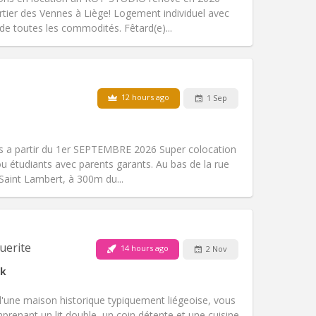
tier des Vennes à Liège! Logement individuel avec
de toutes les commodités. Fêtard(e)...
Pets:
No
Smoking:
Non-smoking
12 hours ago
1 Sep
Access for disabled:
No
Atmosphere:
Calm, warm, studious
Other
s a partir du 1er SEPTEMBRE 2026 Super colocation
u étudiants avec parents garants. Au bas de la rue
Saint Lambert, à 300m du...
Pets:
No
Smoking:
Non-smoking
uerite
14 hours ago
2 Nov
Access for disabled:
No
k
Atmosphere:
Warm
Other
d'une maison historique typiquement liégeoise, vous
renant un lit double, un coin détente et une cuisine