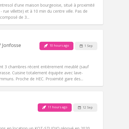
'entresol d'une maison bourgeoise, situé à proximité
 rue villette) et à 10 min du centre ville. Pas de
t composé de 3...
Pets:
No
Smoking:
Non-smoking
Access for disabled:
No
/ Jonfosse
10 hours ago
1 Sep
Atmosphere:
Studious, calm, warm
Other
nt 3 chambres récent entièrement meublé (sauf
rasse. Cuisine totalement équipée avec lave-
communs. Proche de HEC. Proximité gare des...
Pets:
No
Smoking:
Non-smoking
Access for disabled:
No
11 hours ago
12 Sep
Atmosphere:
Studious, calm
Other
ons en location un KOT-STUDIO rénové en 2020