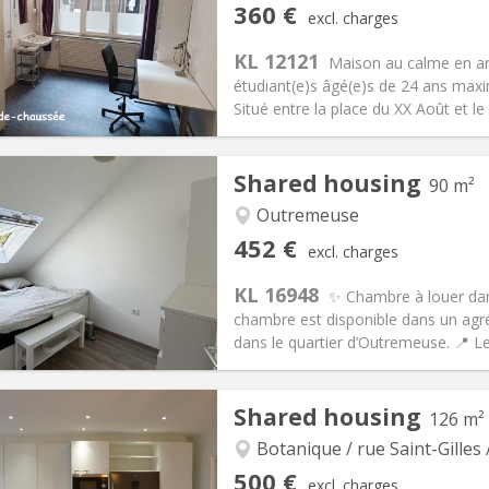
360 €
excl. charges
25 €
Bathroom:
Shared bathroom
KL 12121
ical Info
Arrangement
Maison au calme en ar
étudiant(e)s âgé(e)s de 24 ans max
Situé entre la place du XX Août et le
Shared housing
90 m²
iation:
Allowed
Private rooms:
1
n:
11 months
Surface:
16 m
Outremeuse
2
s:
50 €
Kitchen:
Shared kitchen
452 €
excl. charges
60 €
Bathroom:
Shared bathroom
KL 16948
ical Info
Arrangement
✨ Chambre à louer da
chambre est disponible dans un agré
dans le quartier d’Outremeuse. 📍 Le
iation:
Allowed
Private rooms:
1
Shared housing
126 m²
n:
12 months
Surface:
90 m
2
s:
67 €
Kitchen:
Shared kitchen
Botanique / rue Saint-Gilles 
52 €
Bathroom:
Shared bathroom
500 €
excl. charges