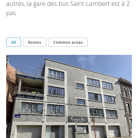
autres, la gare des bus Saint-Lambert est à 2
pas.
All
Rooms
Common areas
Équipements & Services
8 studios
Salle de bain privée dans toutes les chambres.
Coin cuisine dans toutes les chambres.
Balcons dans certaines chambres.
Salle d'étude.