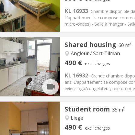
ical Info
Arrangement
KL 16933
Chambre disponible dan
L'appartement se compose comme sui
micro-ondes) - Salle à manger - Sall
iation:
No
Private rooms:
1
Shared housing
60 m²
n:
12 months
Surface:
30 m
2
s:
0 €
Kitchen:
Shared kitchen
Angleur / Sart-Tilman
50 €
Bathroom:
Shared bathroom
490 €
excl. charges
ical Info
Arrangement
KL 16932
Grande chambre dispon
ans. L'appartement se compose comm
évier, frigo/congélateur, micro-ondes)
iation:
No
Private rooms:
1
Student room
35 m²
n:
12 months
Surface:
60 m
2
s:
0 €
Kitchen:
Shared kitchen
Liege
90 €
Bathroom:
Shared bathroom
490 €
excl. charges
ical Info
Arrangement