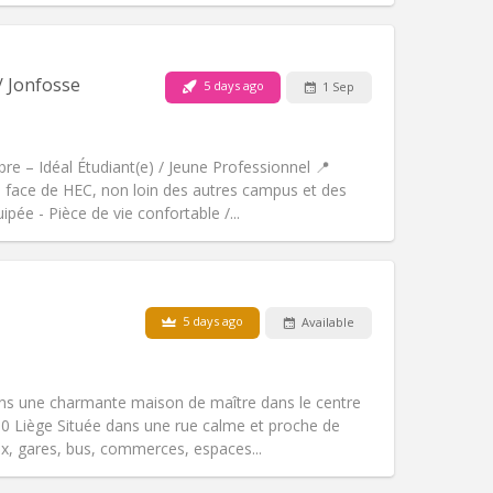
Pets:
No
Smoking:
Non-smoking
Access for disabled:
No
/ Jonfosse
5 days ago
1 Sep
Atmosphere:
Studious, calm
Other
e – Idéal Étudiant(e) / Jeune Professionnel 📍
 face de HEC, non loin des autres campus et des
uipée - Pièce de vie confortable /...
Pets:
No
Smoking:
Non-smoking
m)
Access for disabled:
No
5 days ago
Available
Atmosphere:
Studious, warm, calm
Other
ns une charmante maison de maître dans le centre
00 Liège Située dans une rue calme et proche de
x, gares, bus, commerces, espaces...