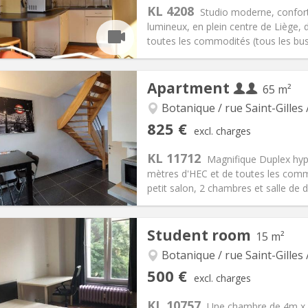
KL 4208
Studio moderne, confort
lumineux, en plein centre de Liège,
toutes les commodités (tous les bus,
iation:
No
Private rooms:
1
Apartment
65 m²
n:
12 months
Surface:
35 m
2
s:
180 €
Kitchen:
Private (separate roo
Botanique / rue Saint-Gilles 
90 €
Bathroom:
Private bathroom
825 €
excl. charges
ical Info
Arrangement
KL 11712
Magnifique Duplex hyp
mètres d'HEC et de toutes les comm
petit salon, 2 chambres et salle de d
Student room
15 m²
iation:
Allowed
Private rooms:
1
n:
12 months
Surface:
65 m
Botanique / rue Saint-Gilles 
2
s:
0 € (0 €/pers.)
Kitchen:
Shared kitchen
500 €
excl. charges
25 € (413 €/pers.)
Bathroom:
Shared bathroom
KL 10757
ical Info
Arrangement
Une chambre de 4m x 3