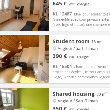
645 €
excl. charges
ical Info
Arrangement
KL 12487
Idéal pour étudiant(e)
l'immeuble avec cour privative extér
(avec frigo et hotte), une chambre et
iation:
With conditions
Private rooms:
4
Student room
16 m²
n:
12 months
Surface:
40 m
2
s:
100 € (50 €/pers.)
Kitchen:
Private (separate roo
Angleur / Sart-Tilman
45 € (323 €/pers.)
Bathroom:
Private bathroom
390 €
excl. charges
ical Info
Arrangement
KL 16504
Charmant kot meublé d
proche des écoles (Helmo Campus de 
Liège,.. ) et des commodités liégeois
iation:
No
Private rooms:
1
Shared housing
30 m²
n:
12 months
Surface:
16 m
2
s:
0 €
Kitchen:
Shared kitchen
Angleur / Sart-Tilman
90 €
Bathroom:
Shared bathroom
350 €
excl. charges