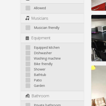
Allowed
Domicil
Musicians
Duratio
Charge
Musician friendly
Rent:
6
Equipment
Pract
Equipped kitchen
Dishwasher
Washing machine
Bike friendly
Domicil
Shower
Duratio
Bathtub
Charge
Patio
Rent:
4
Garden
Pract
Bathroom
Private bathroom