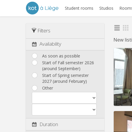
Student rooms
Studios
Rooms
Filters
New lis
Availability
As soon as possible
Start of Fall semester 2026
(around September)
Start of Spring semester
2027 (around February)
Other
Domicil
Duratio
Duration
Charge
Rent:
3