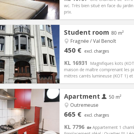
wc. Très bien situé en face du jardi
prix.
iation:
Allowed
Student room
80 m²
ths
Private rooms:
1
n:
12 months, 5-6 months, 3-
Surface:
15 m
Fragnée / Val Benoît
2
s:
50 €
Kitchen:
Shared kitchen
450 €
excl. charges
00 €
Bathroom:
Shared bathroom
KL 16931
ical Info
Arrangement
Magnifiques kots (KOT
maison de maître comprenant les pi
mètres carrés lumineuse (KOT 1) et 
iation:
No
Private rooms:
1
Apartment
50 m²
n:
12 months
Surface:
80 m
2
s:
0 €
Kitchen:
Shared kitchen
Outremeuse
50 €
Bathroom:
Shared bathroom
665 €
excl. charges
ical Info
Arrangement
KL 7796
🏡 Appartement 1 chambr
Emplacement idéal : Quartier St-Léo