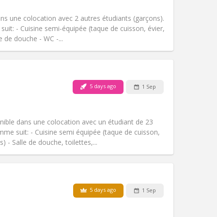
Other
s une colocation avec 2 autres étudiants (garçons).
t: - Cuisine semi-équipée (taque de cuisson, évier,
e de douche - WC -...
Pets:
No
Smoking:
Non-smoking
Access for disabled:
No
5 days ago
1 Sep
Atmosphere:
Calm, studious
Other
ible dans une colocation avec un étudiant de 23
e suit: - Cuisine semi équipée (taque de cuisson,
 - Salle de douche, toilettes,...
Pets:
No
Smoking:
Non-smoking
Access for disabled:
No
5 days ago
1 Sep
Atmosphere:
Studious, calm
Other