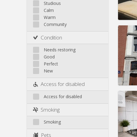
Saint-Léonard
Studious
Calm
Sainte-Walburge
Warm
Liege
Community
Domicil
4 mon
Condition
Duratio
Charge
Needs restoring
Rent:
5
Good
Pract
Perfect
New
Access for disabled
Domicil
Access for disabled
Duratio
Charge
Smoking
Rent:
4
Smoking
Pract
Pets