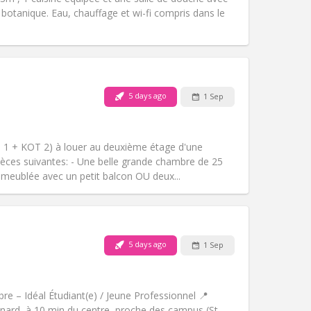
n botanique. Eau, chauffage et wi-fi compris dans le
Pets:
Allowed
Smoking:
Non-smoking
5 days ago
1 Sep
Access for disabled:
No
Atmosphere:
Calm
Other
 1 + KOT 2) à louer au deuxième étage d'une
èces suivantes: - Une belle grande chambre de 25
meublée avec un petit balcon OU deux...
Pets:
No
Smoking:
Non-smoking
Access for disabled:
No
5 days ago
1 Sep
Atmosphere:
Calm
Other
e – Idéal Étudiant(e) / Jeune Professionnel 📍
nard, à 10 min du centre, proche des campus (St