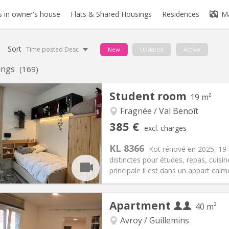
 in owner's house
Flats & Shared Housings
Residences
M
Sort
Time posted Desc
New
Updated
Active
tings
(169)
Student room
19 m²
Fragnée / Val Benoît
385 €
excl. charges
KL 8366
Kot rénové en 2025, 19 
distinctes pour études, repas, cuisine
principale il est dans un appart calm
iation:
No
Private rooms:
3
Apartment
40 m²
n:
12 months
Surface:
19 m
2
s:
95 €
Kitchen:
in room
Avroy / Guillemins
85 €
Bathroom:
Shared bathroom