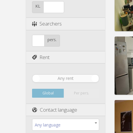
Pract
KL
Searchers
Domicil
pers.
Duratio
Charge
Rent
Rent:
3
Pract
Any rent
Global
Per pers.
Domicil
Duratio
Contact language
Charge
Rent:
4
Any language
Pract