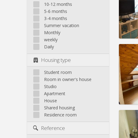
10-12 months
Pract
5-6 months
3-4 months
Summer vacation
Monthly
weekly
Daily
Domicil
Duratio
Housing type
Charge
Rent:
6
Student room
Pract
Room in owner's house
Studio
Apartment
House
Shared housing
Domicil
Residence room
Duratio
Charge
Reference
Rent:
3