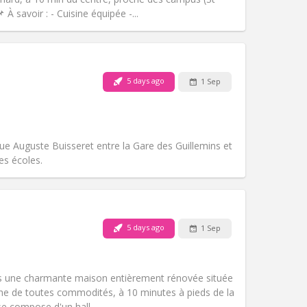
 À savoir : - Cuisine équipée -...
Pets:
No
Smoking:
Non-smoking
m)
Access for disabled:
No
5 days ago
1 Sep
Atmosphere:
Warm, calm, studious
Other
ue Auguste Buisseret entre la Gare des Guillemins et
es écoles.
Pets:
No
Smoking:
Smoking ok
Access for disabled:
No
5 days ago
1 Sep
Atmosphere:
Community
Other
ns une charmante maison entièrement rénovée située
che de toutes commodités, à 10 minutes à pieds de la
e compose d'un hall...