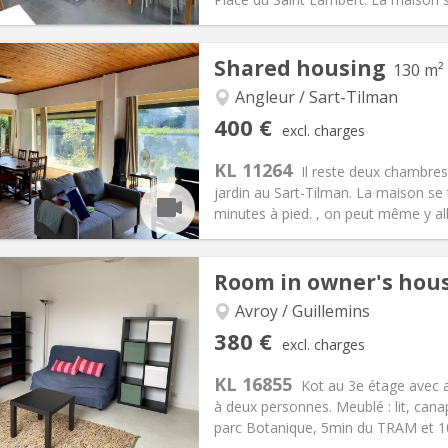
iation:
No
Private rooms:
4
Shared housing
130 m²
n:
12 months
Surface:
150 m
2
s:
65 €
Kitchen:
Shared kitchen
Angleur / Sart-Tilman
60 €
Bathroom:
Shared bathroom
400 €
excl. charges
ical Info
Arrangement
KL 11264
Il reste deux chambres
jardin au Sart-Tilman. La maison se
minutes à pied. , on peut même y alle
iation:
No
Room in owner's hou
s
Private rooms:
1
n:
12 months, 11 months, 10
Surface:
130 m
Avroy / Guillemins
2
s:
105 €
Kitchen:
Shared kitchen
380 €
excl. charges
00 €
Bathroom:
Shared bathroom
KL 16855
ical Info
Arrangement
Kot au 3e étage avec a
à deux personnes. Meublé : lit, can
parc Botanique, 5min du TRAM et 10m