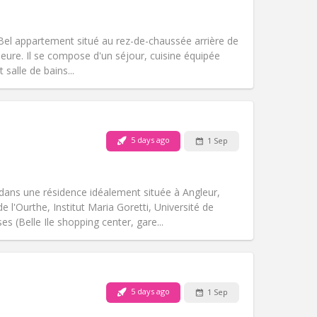
Other
 Bel appartement situé au rez-de-chaussée arrière de
ieure. Il se compose d'un séjour, cuisine équipée
 salle de bains...
Pets:
No
Smoking:
Non-smoking
m)
Access for disabled:
No
5 days ago
1 Sep
Atmosphere:
Studious, calm, warm
Other
ans une résidence idéalement située à Angleur,
l'Ourthe, Institut Maria Goretti, Université de
es (Belle Ile shopping center, gare...
Pets:
No
Smoking:
Non-smoking
Access for disabled:
No
5 days ago
1 Sep
Atmosphere:
Studious, calm