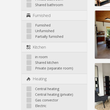
Shared bathroom
Domicil
Furnished
Duratio
Charge
Furnished
Rent:
3
Unfurnished
Pract
Partially furnished
Kitchen
in room
Shared kitchen
Domicil
Private (separate room)
month
Duratio
Heating
Charge
Rent:
4
Central heating
Pract
Central heating (private)
Gas convector
Electric