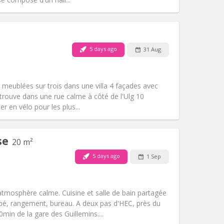
Pets:
No
Smoking:
Non-smoking
Access for disabled:
No
5 days ago
31 Aug
Atmosphere:
Community, studious
Other
 meublées sur trois dans une villa 4 façades avec
 trouve dans une rue calme à côté de l'Ulg 10
r en vélo pour les plus...
se
20 m²
Pets:
No
Smoking:
Non-smoking
5 days ago
1 Sep
Access for disabled:
No
Atmosphere:
Warm, calm
Other
tmosphère calme. Cuisine et salle de bain partagée
apé, rangement, bureau. A deux pas d'HEC, près du
in de la gare des Guillemins....