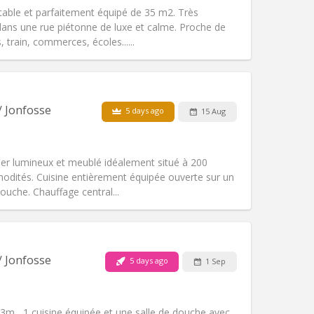
able et parfaitement équipé de 35 m2. Très
 dans une rue piétonne de luxe et calme. Proche de
 train, commerces, écoles......
Pets:
No
Smoking:
Non-smoking
m)
Access for disabled:
No
/ Jonfosse
5 days ago
15 Aug
Atmosphere:
Warm, studious, calm
Other
er lumineux et meublé idéalement situé à 200
odités. Cuisine entièrement équipée ouverte sur un
ouche. Chauffage central...
Pets:
No
Smoking:
Non-smoking
Access for disabled:
No
/ Jonfosse
5 days ago
1 Sep
warm, studious
Atmosphere:
Community, calm,
Other
m , 1 cuisine équipée et une salle de douche avec