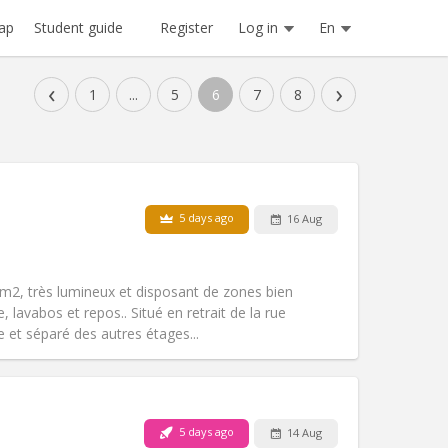
Register
Log in
En
ap
Student guide
‹
›
1
...
5
6
7
8
5 days ago
16 Aug
m2, très lumineux et disposant de zones bien
, lavabos et repos.. Situé en retrait de la rue
e et séparé des autres étages...
Pets:
No
Smoking:
Non-smoking
Access for disabled:
No
5 days ago
14 Aug
Atmosphere:
Studious, warm, calm