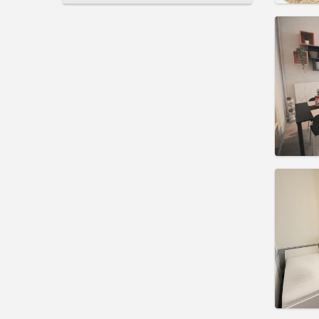
Domicil
Duratio
Charge
Rent:
3
Pract
Domicil
Duratio
Charge
Rent:
6
Pract