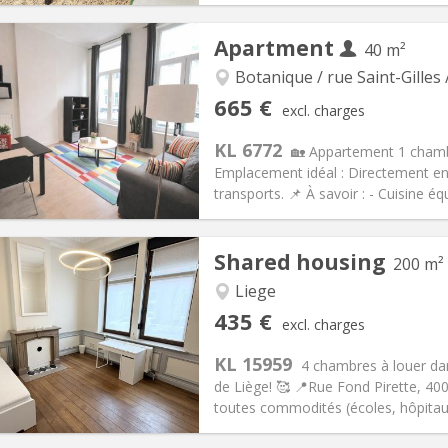
iation:
With conditions
Private rooms:
1
Apartment
40 m²
n:
12 months
Surface:
20 m
2
s:
70 €
Kitchen:
Shared kitchen
Botanique / rue Saint-Gilles 
80 €
Bathroom:
Shared bathroom
665 €
excl. charges
ical Info
Arrangement
KL 6772
🏡 Appartement 1 chambr
Emplacement idéal : Directement en
transports. 📌 À savoir : - Cuisine éq
iation:
With conditions
Private rooms:
4
Shared housing
200 m²
n:
12 months
Surface:
40 m
2
s:
185 €
Kitchen:
Private (separate roo
Liege
65 €
Bathroom:
Private bathroom
435 €
excl. charges
ical Info
Arrangement
KL 15959
4 chambres à louer da
de Liège! 🥰 📍Rue Fond Pirette, 40
toutes commodités (écoles, hôpitau