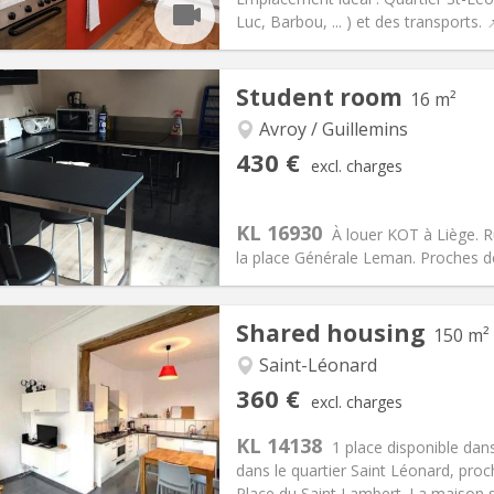
Luc, Barbou, ... ) et des transports. 
iation:
With conditions
Private rooms:
4
Student room
16 m²
n:
12 months
Surface:
50 m
2
s:
185 €
Kitchen:
Private (separate roo
Avroy / Guillemins
65 €
Bathroom:
Private bathroom
430 €
excl. charges
ical Info
Arrangement
KL 16930
À louer KOT à Liège. R
la place Générale Leman. Proches d
iation:
No
Private rooms:
1
Shared housing
150 m²
n:
12 months
Surface:
16 m
2
s:
0 €
Kitchen:
Shared kitchen
Saint-Léonard
30 €
Bathroom:
Shared bathroom
360 €
excl. charges
ical Info
Arrangement
KL 14138
1 place disponible da
dans le quartier Saint Léonard, pro
Place du Saint Lambert. La maison s