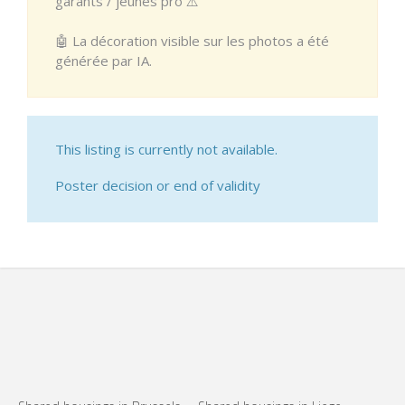
garants / jeunes pro ⚠️
🤖 La décoration visible sur les photos a été
générée par IA.
This listing is currently not available.
Poster decision or end of validity