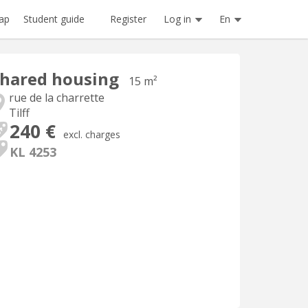
Register
Log in
En
ap
Student guide
hared housing
15 m²
rue de la charrette
Tilff
240 €
excl. charges
KL 4253