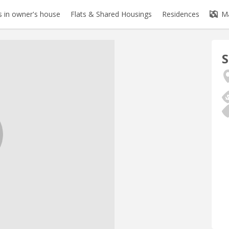
 in owner's house
Flats & Shared Housings
Residences
M
S