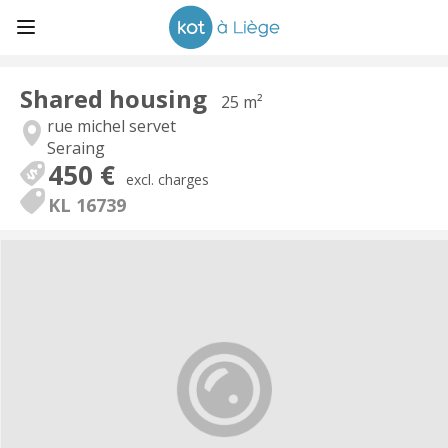
Shared housing
25 m²
rue michel servet
Seraing
450 €
excl. charges
KL 16739