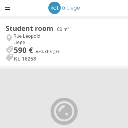
Student room
80 m²
Rue Léopold
Liege
590 €
excl. charges
KL 16258