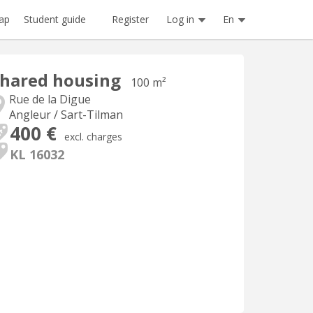
Register
Log in
En
ap
Student guide
hared housing
100 m²
Rue de la Digue
Angleur / Sart-Tilman
400 €
excl. charges
KL 16032