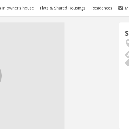
 in owner's house
Flats & Shared Housings
Residences
M
S