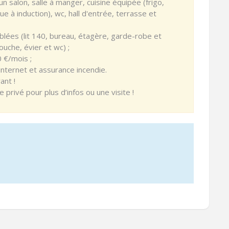
alon, salle à manger, cuisine équipée (frigo,
ue à induction), wc, hall d'entrée, terrasse et
lées (lit 140, bureau, étagère, garde-robe et
ouche, évier et wc) ;
 €/mois ;
 internet et assurance incendie.
ant !
rivé pour plus d’infos ou une visite !