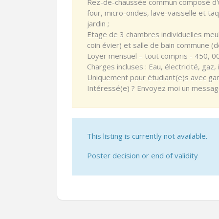
Rez-de-chaussée commun composé d'un s
four, micro-ondes, lave-vaisselle et taq
jardin ;
Etage de 3 chambres individuelles meub
coin évier) et salle de bain commune (d
Loyer mensuel – tout compris - 450, 00
Charges incluses : Eau, électricité, gaz,
Uniquement pour étudiant(e)s avec gar
Intéressé(e) ? Envoyez moi un message p
This listing is currently not available.
Poster decision or end of validity