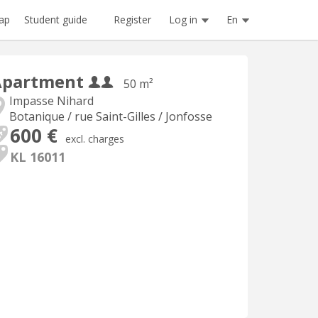
Register
Log in
En
ap
Student guide
Apartment
50 m²
Impasse Nihard
Botanique / rue Saint-Gilles / Jonfosse
600 €
excl. charges
KL 16011