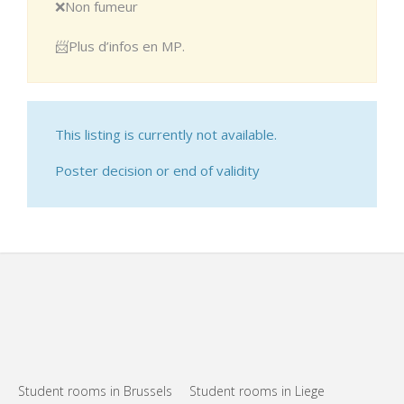
❌Non fumeur
📨Plus d’infos en MP.
This listing is currently not available.
Poster decision or end of validity
Student rooms in Brussels
Student rooms in Liege