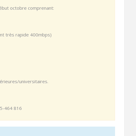
début octobre comprenant:
ment très rapide 400mbps)
rieures/universitaires.
475-464 816