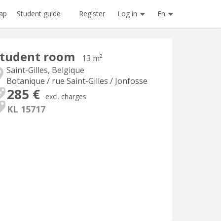
Register
Log in
En
ap
Student guide
Student room
13 m²
Saint-Gilles, Belgique
Botanique / rue Saint-Gilles / Jonfosse
285 €
excl. charges
KL 15717