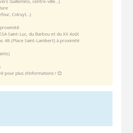
ers Guillemins, centre-ville…)
ture
four, Colruyt…)
 proximité
’ESA Saint-Luc, du Barbou et du XX Août
us 48 (Place Saint-Lambert) à proximité
ants)
)
é pour plus d’informations ! 😊