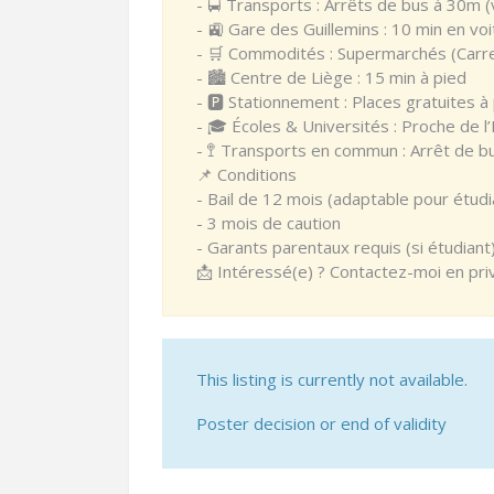
- 🚍 Transports : Arrêts de bus à 30m (v
- 🚉 Gare des Guillemins : 10 min en voi
- 🛒 Commodités : Supermarchés (Carre
- 🏙️ Centre de Liège : 15 min à pied
- 🅿️ Stationnement : Places gratuites à
- 🎓 Écoles & Universités : Proche de l
- 🚏 Transports en commun : Arrêt de b
📌 Conditions
- Bail de 12 mois (adaptable pour étudi
- 3 mois de caution
- Garants parentaux requis (si étudiant
📩 Intéressé(e) ? Contactez-moi en priv
This listing is currently not available.
Poster decision or end of validity