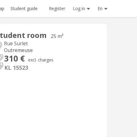
Register
Log in
En
ap
Student guide
Student room
25 m²
Rue Surlet
Outremeuse
310 €
excl. charges
KL 15523