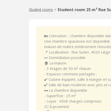
Student room 25 m² Rue Su
Student rooms
>
🏡 Colocation – Chambre disponible da
Une chambre spacieuse est disponible
maison de maître entièrement rénovée
📍 Localisation : Rue Surlet, 4020 Liège
📜 Domiciliation possible
🏠 La maison
- 3 étages de 50 m² chacun
- Espaces communs partagés :
✔️ Cuisine équipée, salle à manger et s
✔️ Salle de bain moderne avec jets et r
🛏️ La chambre disponible
- Superficie : 25 m²
- Loyer : 450€ charges comprises
🚶‍♂️ À proximité