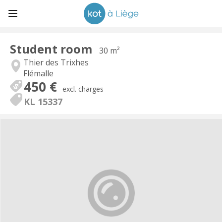
Student room
30 m²
Thier des Trixhes
Flémalle
450 €
excl. charges
KL 15337