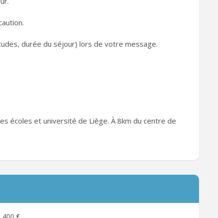
ur.
aution.
tudes, durée du séjour) lors de votre message.
s écoles et université de Liège. À 8km du centre de
400 €