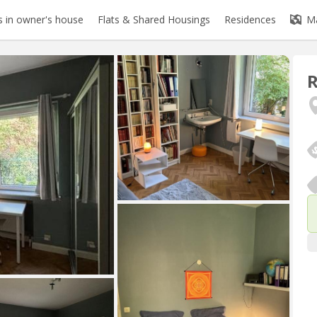
 in owner's house
Flats & Shared Housings
Residences
M
R