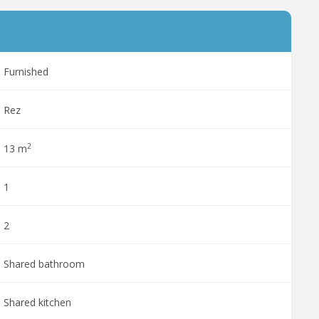
Furnished
Rez
2
13 m
1
2
Shared bathroom
Shared kitchen