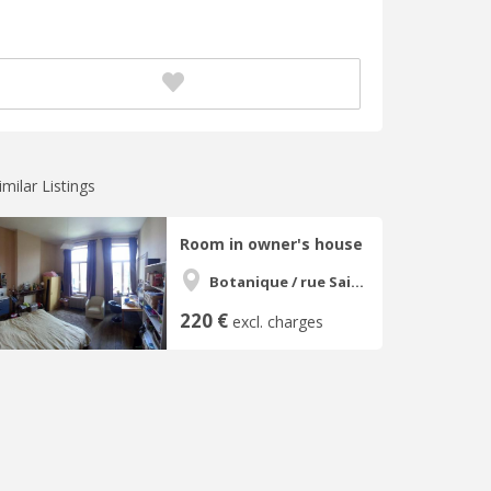
imilar Listings
Room in owner's house
Botanique / rue Saint-Gilles / Jonfosse
220 €
excl. charges