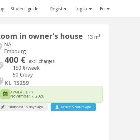
Register
Log in
En
ap
Student guide
oom in owner's house
13 m²
NA
Embourg
400 €
excl. charges
150 €
/week
50 €
/day
KL 15259
AVAILABILITY
November 7, 2026
Published 15 days ago
Active 5 hours ago