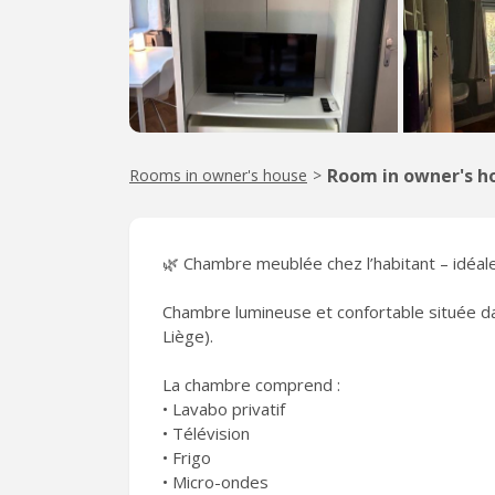
Room in owner's h
Rooms in owner's house
>
🌿 Chambre meublée chez l’habitant – idéal
Chambre lumineuse et confortable située d
Liège).
La chambre comprend :
• Lavabo privatif
• Télévision
• Frigo
• Micro-ondes