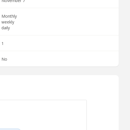
November 7
Monthly
weekly
daily
1
No