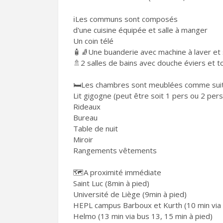
ℹ️Les communs sont composés
d'une cuisine équipée et salle à manger
Un coin télé
🧴🧦Une buanderie avec machine à laver et 
🚿2 salles de bains avec douche éviers et to
🛏️Les chambres sont meublées comme suit
Lit gigogne (peut être soit 1 pers ou 2 pers
Rideaux
Bureau
Table de nuit
Miroir
Rangements vêtements
🗺️A proximité immédiate
Saint Luc (8min à pied)
Université de Liège (9min à pied)
HEPL campus Barboux et Kurth (10 min via b
Helmo (13 min via bus 13, 15 min à pied)