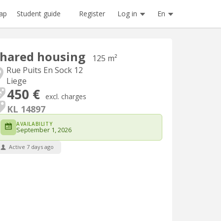
Register
Log in
En
ap
Student guide
hared housing
125 m²
Rue Puits En Sock 12
Liege
450 €
excl. charges
KL 14897
AVAILABILITY
September 1, 2026
Active 7 days ago