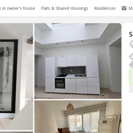
 in owner's house
Flats & Shared Housings
Residences
M
S