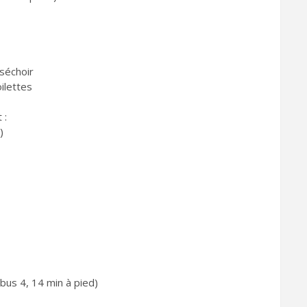
séchoir
ilettes
 :
)
us 4, 14 min à pied)