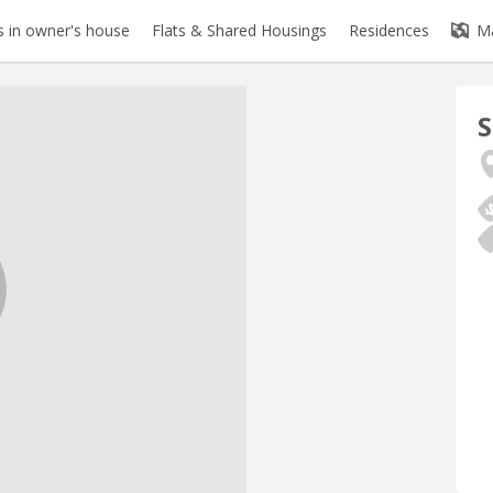
 in owner's house
Flats & Shared Housings
Residences
M
S