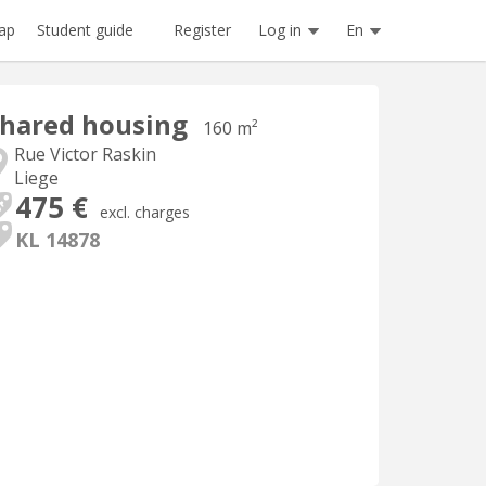
Register
Log in
En
ap
Student guide
hared housing
160 m²
Rue Victor Raskin
Liege
475 €
excl. charges
KL 14878