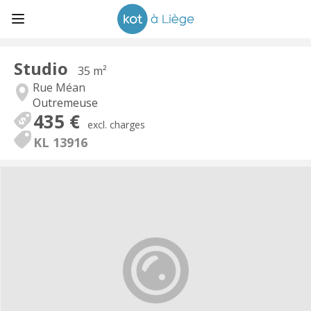
Studio
35 m²
Rue Méan
Outremeuse
435 €
excl. charges
KL 13916