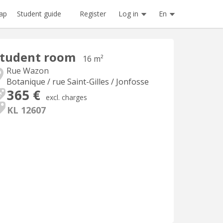
Register
Log in
En
ap
Student guide
Student room
16 m²
Rue Wazon
Botanique / rue Saint-Gilles / Jonfosse
365 €
excl. charges
KL 12607